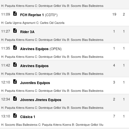
H: Paquita Kriens Koens
C: Dominique Grillot Viu
B: Socorro Blas Ballesteros
description
11:09
19
2
FCH Reprise 1
(CDT0*)
H: Carla Ugena Agramunt
C: Carles Cid Cazorla
description
11:27
1
1
Rider 3A
H: Paquita Kriens Koens
C: Dominique Grillot Viu
B: Socorro Blas Ballesteros
description
11:35
1
1
Alevines Equipos
(OPEN)
H: Paquita Kriens Koens
C: Dominique Grillot Viu
B: Socorro Blas Ballesteros
description
11:42
4
1
Alevines Equipos
H: Paquita Kriens Koens
C: Dominique Grillot Viu
B: Socorro Blas Ballesteros
description
12:10
3
1
Juveniles Equipos
H: Paquita Kriens Koens
C: Dominique Grillot Viu
B: Socorro Blas Ballesteros
description
12:34
2
1
Jóvenes Jinetes Equipos
H: Paquita Kriens Koens
C: Dominique Grillot Viu
B: Socorro Blas Ballesteros
description
13:10
7
1
Clásica 1
H: Socorro Blas Ballesteros
C: Paquita Kriens Koens
B: Dominique Grillot Viu