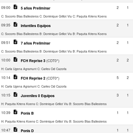
description
09:00
2
1
5 años Preliminar
C: Socorro Blas Ballesteros
C: Dominique Grillot Viu
C: Paquita Kriens Koens
description
09:35
2
1
Infantiles Equipos
C: Socorro Blas Ballesteros
B: Dominique Grillot Viu
B: Paquita Kriens Koens
description
09:51
2
1
7 años Preliminar
C: Socorro Blas Ballesteros
B: Dominique Grillot Viu
B: Paquita Kriens Koens
description
10:00
2
2
FCH Reprise 3
(CDT0*)
H: Carla Ugena Agramunt
C: Carles Cid Cazorla
description
10:14
5
2
FCH Reprise 2
(CDT0*)
H: Carla Ugena Agramunt
C: Carles Cid Cazorla
description
10:15
3
1
Juveniles 0 Equipos
H: Paquita Kriens Koens
C: Dominique Grillot Viu
B: Socorro Blas Ballesteros
description
10:39
1
1
Ponis B
H: Paquita Kriens Koens
C: Dominique Grillot Viu
B: Socorro Blas Ballesteros
description
10:47
1
1
Ponis D