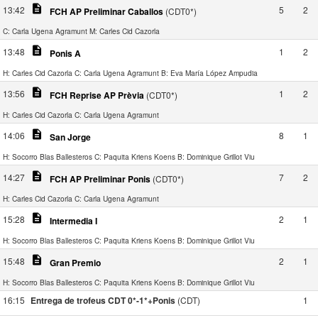
description
13:42
5
2
FCH AP Preliminar Caballos
(CDT0*)
C: Carla Ugena Agramunt
M: Carles Cid Cazorla
description
13:48
1
2
Ponis A
H: Carles Cid Cazorla
C: Carla Ugena Agramunt
B: Eva María López Ampudia
description
13:56
1
2
FCH Reprise AP Prèvia
(CDT0*)
H: Carles Cid Cazorla
C: Carla Ugena Agramunt
description
14:06
8
1
San Jorge
H: Socorro Blas Ballesteros
C: Paquita Kriens Koens
B: Dominique Grillot Viu
description
14:27
7
2
FCH AP Preliminar Ponis
(CDT0*)
H: Carles Cid Cazorla
C: Carla Ugena Agramunt
description
15:28
2
1
Intermedia I
H: Socorro Blas Ballesteros
C: Paquita Kriens Koens
B: Dominique Grillot Viu
description
15:48
2
1
Gran Premio
H: Socorro Blas Ballesteros
C: Paquita Kriens Koens
B: Dominique Grillot Viu
16:15
Entrega de trofeus CDT 0*-1*+Ponis
(CDT)
1