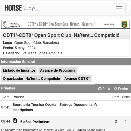
Toggle
navigat
CDT1*-CDT0* Open Sport Club· Na'fent... Competició
Lugar
: Open Sport Club, Barcelona
Fecha
: 5 mayo 2024
Delegado
:
Eva María López Ampudia
Información General
Listado de Inscritos
Avance de Programa
Organizador: Na'fent... Competició
Avance CDT 0*
Pruebas
Pista
Fecha
Hora
Prueba
Part.
Pista
Secretaria Tècnica Oberta - Entrega Documents 🐴 +
07:45
Inscripcions
description
08:44
2
1
6 años Preliminar
C: Socorro Blas Ballesteros
C: Dominique Grillot Viu
C: Paquita Kriens Koens