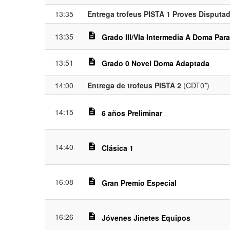
13:35
Entrega trofeus PISTA 1 Proves Disputa
description
13:35
Grado III/VIa Intermedia A Doma Par
description
13:51
Grado 0 Novel Doma Adaptada
14:00
Entrega de trofeus PISTA 2
(CDT0*)
14:15
description
6 años Preliminar
14:40
description
Clásica 1
16:08
description
Gran Premio Especial
16:26
description
Jóvenes Jinetes Equipos