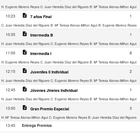
H: Eugenio Moreno Reyes
C: Juan Heredia Díaz del Riguero
B: Mª Teresa Alonso-Miñon Agut
description
10:23
1
7 años Final
C: Juan Heredia Díaz del Riguero
B: Mª Teresa Alonso-Miñon Agut
B: Eugenio Moreno Reyes
description
10:35
1
Intermedia B
H: Juan Heredia Díaz del Riguero
C: Eugenio Moreno Reyes
B: Mª Teresa Alonso-Miñon Agut
description
11:00
8
Intermedia I
H: Eugenio Moreno Reyes
C: Juan Heredia Díaz del Riguero
B: Mª Teresa Alonso-Miñon Agut
description
12:15
2
Juveniles 0 Individual
H: Juan Heredia Díaz del Riguero
C: Eugenio Moreno Reyes
B: Mª Teresa Alonso-Miñon Agut
description
12:45
1
Jóvenes Jinetes Individual
H: Juan Heredia Díaz del Riguero
C: Eugenio Moreno Reyes
B: Mª Teresa Alonso-Miñon Agut
description
13:00
3
Gran Premio Especial
H: Mª Teresa Alonso-Miñon Agut
C: Eugenio Moreno Reyes
B: Juan Heredia Díaz del Riguero
13:45
Entrega Premios