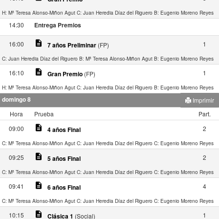
H: Mª Teresa Alonso-Miñon Agut
C: Juan Heredia Díaz del Riguero
B: Eugenio Moreno Reyes
14:30
Entrega Premios
description
16:00
1
7 años Preliminar
(FP)
C: Juan Heredia Díaz del Riguero
B: Mª Teresa Alonso-Miñon Agut
B: Eugenio Moreno Reyes
description
16:10
1
Gran Premio
(FP)
H: Mª Teresa Alonso-Miñon Agut
C: Juan Heredia Díaz del Riguero
B: Eugenio Moreno Reyes
domingo 8
Imprimir
Hora
Prueba
Part.
description
09:00
2
4 años Final
C: Mª Teresa Alonso-Miñon Agut
C: Juan Heredia Díaz del Riguero
C: Eugenio Moreno Reyes
description
09:25
2
5 años Final
C: Mª Teresa Alonso-Miñon Agut
C: Juan Heredia Díaz del Riguero
C: Eugenio Moreno Reyes
description
09:41
4
6 años Final
C: Mª Teresa Alonso-Miñon Agut
C: Juan Heredia Díaz del Riguero
C: Eugenio Moreno Reyes
description
10:15
1
Clásica 1
(Social)