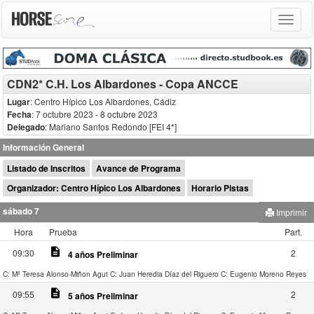
Toggle
navigat
CDN2* C.H. Los Albardones - Copa ANCCE
Lugar
: Centro Hípico Los Albardones, Cádiz
Fecha
: 7 octubre 2023
- 8 octubre 2023
Delegado
:
Mariano Santos Redondo [FEI 4*]
Información General
Listado de Inscritos
Avance de Programa
Organizador: Centro Hípico Los Albardones
Horario Pistas
sábado 7
Imprimir
Hora
Prueba
Part.
description
09:30
2
4 años Preliminar
C: Mª Teresa Alonso-Miñon Agut
C: Juan Heredia Díaz del Riguero
C: Eugenio Moreno Reyes
description
09:55
2
5 años Preliminar