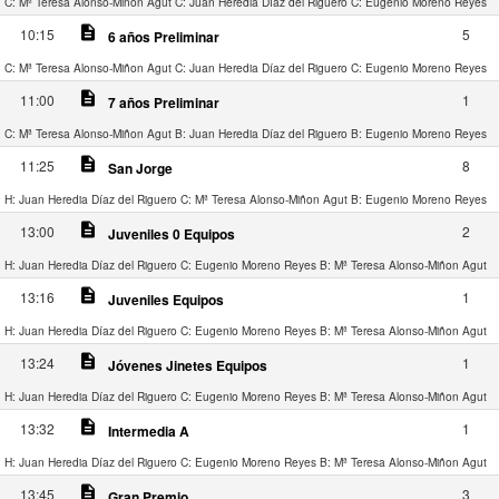
C: Mª Teresa Alonso-Miñon Agut
C: Juan Heredia Díaz del Riguero
C: Eugenio Moreno Reyes
description
10:15
5
6 años Preliminar
C: Mª Teresa Alonso-Miñon Agut
C: Juan Heredia Díaz del Riguero
C: Eugenio Moreno Reyes
description
11:00
1
7 años Preliminar
C: Mª Teresa Alonso-Miñon Agut
B: Juan Heredia Díaz del Riguero
B: Eugenio Moreno Reyes
description
11:25
8
San Jorge
H: Juan Heredia Díaz del Riguero
C: Mª Teresa Alonso-Miñon Agut
B: Eugenio Moreno Reyes
description
13:00
2
Juveniles 0 Equipos
H: Juan Heredia Díaz del Riguero
C: Eugenio Moreno Reyes
B: Mª Teresa Alonso-Miñon Agut
description
13:16
1
Juveniles Equipos
H: Juan Heredia Díaz del Riguero
C: Eugenio Moreno Reyes
B: Mª Teresa Alonso-Miñon Agut
description
13:24
1
Jóvenes Jinetes Equipos
H: Juan Heredia Díaz del Riguero
C: Eugenio Moreno Reyes
B: Mª Teresa Alonso-Miñon Agut
description
13:32
1
Intermedia A
H: Juan Heredia Díaz del Riguero
C: Eugenio Moreno Reyes
B: Mª Teresa Alonso-Miñon Agut
description
13:45
3
Gran Premio