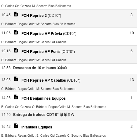
C: Carles Cid Cazorla
M: Socorro Blas Ballesteros
description
10:45
3
FCH Reprise 2
(CDT0*)
C: Bárbara Regas Grillot
M: Socorro Blas Ballesteros
description
11:06
10
FCH Reprise AP Prèvia
(CDT0*)
C: Bárbara Regas Grillot
M: Carles Cid Cazorla
description
12:16
6
FCH Reprise AP Ponis
(CDT0*)
C: Bárbara Regas Grillot
M: Carles Cid Cazorla
12:58
Descanso de 10 minutos ⏳👍🐴
description
13:08
13
FCH Reprise AP Caballos
(CDT0*)
C: Bárbara Regas Grillot
M: Socorro Blas Ballesteros
description
14:26
1
FCH Benjamines Equipos
E: Carles Cid Cazorla
C: Bárbara Regas Grillot
M: Socorro Blas Ballesteros
14:40
Entrega de trofeos CDT 0* 🥇🥈🥉🐴
description
15:42
2
Infantiles Equipos
E: Bárbara Regas Grillot
E: Carles Cid Cazorla
C: Socorro Blas Ballesteros