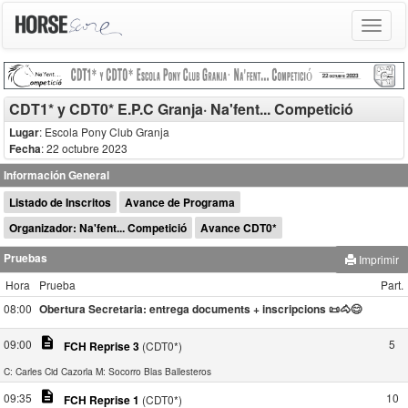
Toggle
navigat
CDT1* y CDT0* E.P.C Granja· Na'fent... Competició
Lugar
: Escola Pony Club Granja
Fecha
: 22 octubre 2023
Información General
Listado de Inscritos
Avance de Programa
Organizador: Na'fent... Competició
Avance CDT0*
Pruebas
Imprimir
Hora
Prueba
Part.
08:00
Obertura Secretaria: entrega documents + inscripcions 📜🐴😊
description
09:00
5
FCH Reprise 3
(CDT0*)
C: Carles Cid Cazorla
M: Socorro Blas Ballesteros
description
09:35
10
FCH Reprise 1
(CDT0*)