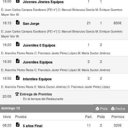
description
16:00
1
1
Jóvenes Jinetes Equipos
E: Juan Carlos Campos Escribano [FEI 4*]
C: Manuel Betanzos García
M: Enrique Guerrero
Mayer Von W.
description
16:15
21
1
800€
San Jorge
E: Juan Carlos Campos Escribano [FEI 4*]
C: Manuel Betanzos García
M: Enrique Guerrero
Mayer Von W.
description
16:20
1
2
Juveniles 0 Equipos
E: Arancha Flores Resta
C: Francisco Javier Pérez López
M: María Ductor Jiménez
description
16:30
2
2
Juveniles Equipos
E: Arancha Flores Resta
C: Francisco Javier Pérez López
M: María Ductor Jiménez
description
16:50
2
2
Infantiles Equipos
E: Arancha Flores Resta
E: María Ductor Jiménez
C: Francisco Javier Pérez López
🏆 Entrega de Premios
20:05
En la terraza del Restaurante
domingo 10
Pista
Fecha
Hora
Prueba
Part.
Pista
Premios
description
08:20
11
2
320€
5 años Final