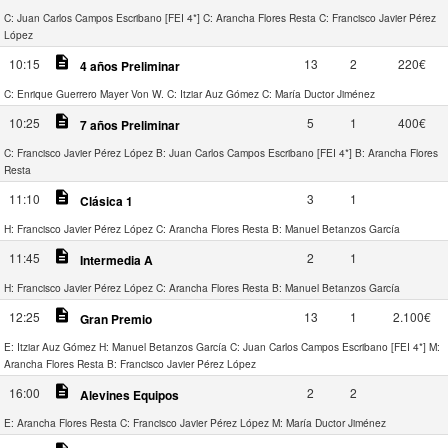
C: Juan Carlos Campos Escribano [FEI 4*]
C: Arancha Flores Resta
C: Francisco Javier Pérez
López
description
10:15
13
2
220€
4 años Preliminar
C: Enrique Guerrero Mayer Von W.
C: Itziar Auz Gómez
C: María Ductor Jiménez
description
10:25
5
1
400€
7 años Preliminar
C: Francisco Javier Pérez López
B: Juan Carlos Campos Escribano [FEI 4*]
B: Arancha Flores
Resta
description
11:10
3
1
Clásica 1
H: Francisco Javier Pérez López
C: Arancha Flores Resta
B: Manuel Betanzos García
description
11:45
2
1
Intermedia A
H: Francisco Javier Pérez López
C: Arancha Flores Resta
B: Manuel Betanzos García
description
12:25
13
1
2.100€
Gran Premio
E: Itziar Auz Gómez
H: Manuel Betanzos García
C: Juan Carlos Campos Escribano [FEI 4*]
M:
Arancha Flores Resta
B: Francisco Javier Pérez López
description
16:00
2
2
Alevines Equipos
E: Arancha Flores Resta
C: Francisco Javier Pérez López
M: María Ductor Jiménez