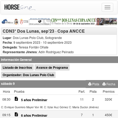
Toggle
navigat
CDN3* Dos Lunas, sep'23 · Copa ANCCE
Lugar
: Dos Lunas Polo Club, Sotogrande
Fecha
: 9 septiembre 2023
- 10 septiembre 2023
Delegado
:
Teresa Fontán Oñate
Representante Jinetes
: Adín Rodríguez Peinado
Información General
Listado de Inscritos
Avance de Programa
Organizador: Dos Lunas Polo Club
sábado 9
Pista
Fecha
Hora
Prueba
Part.
Pista
Premios
description
08:30
11
2
320€
5 años Preliminar
C: Enrique Guerrero Mayer Von W.
C: Itziar Auz Gómez
C: María Ductor Jiménez
description
09:15
7
1
450€
6 años Preliminar