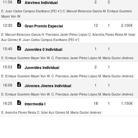
description
11:56
2
2
Alevines Individual
E: Juan Carlos Campos Escribano [FEI 4*]
C: Manuel Betanzos García
M: Enrique Guerrero
Mayer Von W.
description
12:30
12
1
2.100€
Gran Premio Especial
E: Manuel Betanzos García
H: Francisco Javier Pérez López
C: Arancha Flores Resta
M: Itziar
Auz Gómez
B: Juan Carlos Campos Escribano [FEI 4*]
description
15:45
1
1
Juveniles 0 Individual
E: Enrique Guerrero Mayer Von W.
C: Francisco Javier Pérez López
M: María Ductor Jiménez
description
15:53
2
1
Juveniles Individual
E: Enrique Guerrero Mayer Von W.
C: Francisco Javier Pérez López
M: María Ductor Jiménez
description
16:09
1
1
Jóvenes Jinetes Individual
E: Enrique Guerrero Mayer Von W.
C: Francisco Javier Pérez López
M: María Ductor Jiménez
description
16:25
18
1
1.150€
Intermedia I
E: Arancha Flores Resta
C: Itziar Auz Gómez
M: María Ductor Jiménez