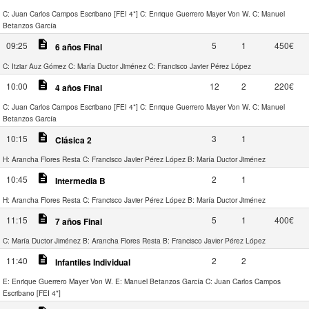
C: Juan Carlos Campos Escribano [FEI 4*]
C: Enrique Guerrero Mayer Von W.
C: Manuel
Betanzos García
description
09:25
5
1
450€
6 años Final
C: Itziar Auz Gómez
C: María Ductor Jiménez
C: Francisco Javier Pérez López
description
10:00
12
2
220€
4 años Final
C: Juan Carlos Campos Escribano [FEI 4*]
C: Enrique Guerrero Mayer Von W.
C: Manuel
Betanzos García
description
10:15
3
1
Clásica 2
H: Arancha Flores Resta
C: Francisco Javier Pérez López
B: María Ductor Jiménez
description
10:45
2
1
Intermedia B
H: Arancha Flores Resta
C: Francisco Javier Pérez López
B: María Ductor Jiménez
description
11:15
5
1
400€
7 años Final
C: María Ductor Jiménez
B: Arancha Flores Resta
B: Francisco Javier Pérez López
description
11:40
2
2
Infantiles Individual
E: Enrique Guerrero Mayer Von W.
E: Manuel Betanzos García
C: Juan Carlos Campos
Escribano [FEI 4*]