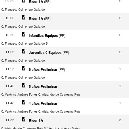
description
09:52
2
Rider 1A
(FP)
C: Francisco Colmenero Gallardo
description
10:30
2
Rider 3A
(FP)
C: Francisco Colmenero Gallardo
description
10:50
2
Infantiles Equipos
(FP)
C: Francisco Colmenero Gallardo
B: ________
description
11:06
2
Juveniles 0 Equipos
(FP)
C: Francisco Colmenero Gallardo
description
11:25
1
6 años Preliminar
(FP)
C: Francisco Colmenero Gallardo
description
11:40
1
5 años Preliminar
C: Verónica Jiménez Fortes
C: Alejandro de Cuaresma Ruiz
description
11:48
1
4 años Preliminar
C: Verónica Jiménez Fortes
C: Alejandro de Cuaresma Ruiz
description
11:56
3
Rider 1A
C: Alejandro de Cuaresma Ruiz
B: Verónica Jiménez Fortes