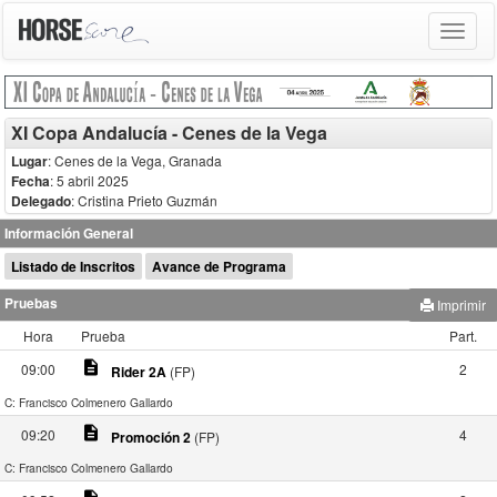
Toggle
navigat
XI Copa Andalucía - Cenes de la Vega
Lugar
: Cenes de la Vega, Granada
Fecha
: 5 abril 2025
Delegado
:
Cristina Prieto Guzmán
Información General
Listado de Inscritos
Avance de Programa
Pruebas
Imprimir
Hora
Prueba
Part.
description
09:00
2
Rider 2A
(FP)
C: Francisco Colmenero Gallardo
description
09:20
4
Promoción 2
(FP)
C: Francisco Colmenero Gallardo