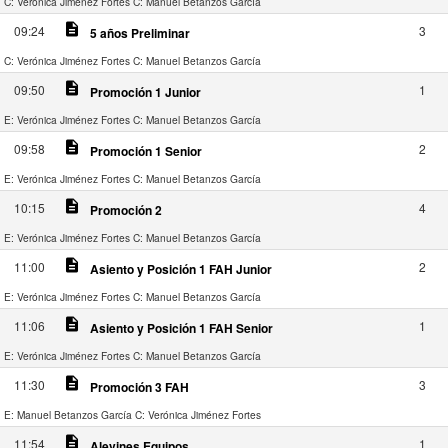
C: Verónica Jiménez Fortes
C: Manuel Betanzos García
description
09:24
3
5 años Preliminar
C: Verónica Jiménez Fortes
C: Manuel Betanzos García
description
09:50
1
Promoción 1 Junior
E: Verónica Jiménez Fortes
C: Manuel Betanzos García
description
09:58
2
Promoción 1 Senior
E: Verónica Jiménez Fortes
C: Manuel Betanzos García
description
10:15
4
Promoción 2
E: Verónica Jiménez Fortes
C: Manuel Betanzos García
description
11:00
2
Asiento y Posición 1 FAH Junior
E: Verónica Jiménez Fortes
C: Manuel Betanzos García
description
11:06
1
Asiento y Posición 1 FAH Senior
E: Verónica Jiménez Fortes
C: Manuel Betanzos García
description
11:30
3
Promoción 3 FAH
E: Manuel Betanzos García
C: Verónica Jiménez Fortes
description
11:54
1
Alevines Equipos