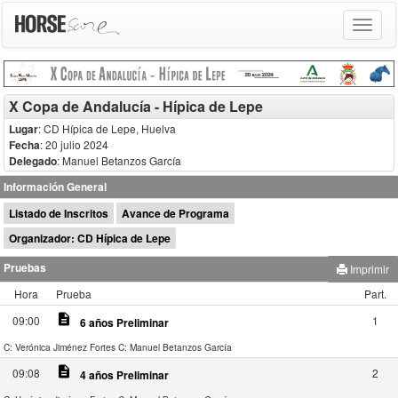
Toggle
navigat
X Copa de Andalucía - Hípica de Lepe
Lugar
: CD Hípica de Lepe, Huelva
Fecha
: 20 julio 2024
Delegado
:
Manuel Betanzos García
Información General
Listado de Inscritos
Avance de Programa
Organizador: CD Hípica de Lepe
Pruebas
Imprimir
Hora
Prueba
Part.
description
09:00
1
6 años Preliminar
C: Verónica Jiménez Fortes
C: Manuel Betanzos García
description
09:08
2
4 años Preliminar