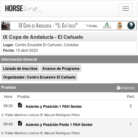
Toggle
navigat
IX Copa de Andalucía - El Cañuelo
Lugar
: Centro Ecuestre El Cañuelo, Córdoba
Fecha
: 15 abril 2023
Información General
Listado de Inscritos
Avance de Programa
Organizador: Centro Ecuestre El Cañuelo
Pruebas
Imprimir
Hora
Prueba
Part.
description
09:30
2
Asiento y Posición 1 FAH Senior
C: Pablo Martínez Lorenzo
B: Manuel Rodríguez Pérez
description
09:42
1
Asiento y Posición Ponis 1 FAH Senior
C: Pablo Martínez Lorenzo
B: Manuel Rodríguez Pérez