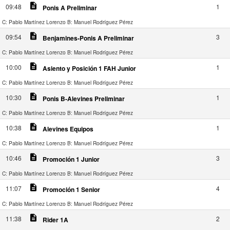
description
09:48
1
Ponis A Preliminar
C: Pablo Martínez Lorenzo
B: Manuel Rodríguez Pérez
description
09:54
3
Benjamines-Ponis A Preliminar
C: Pablo Martínez Lorenzo
B: Manuel Rodríguez Pérez
description
10:00
1
Asiento y Posición 1 FAH Junior
C: Pablo Martínez Lorenzo
B: Manuel Rodríguez Pérez
description
10:30
1
Ponis B-Alevines Preliminar
C: Pablo Martínez Lorenzo
B: Manuel Rodríguez Pérez
description
10:38
1
Alevines Equipos
C: Pablo Martínez Lorenzo
B: Manuel Rodríguez Pérez
description
10:46
3
Promoción 1 Junior
C: Pablo Martínez Lorenzo
B: Manuel Rodríguez Pérez
description
11:07
4
Promoción 1 Senior
C: Pablo Martínez Lorenzo
B: Manuel Rodríguez Pérez
description
11:38
2
Rider 1A