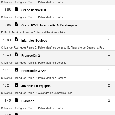
C: Manuel Rodríguez Pérez
B: Pablo Martínez Lorenzo
description
11:58
1
Grado IV Novel B
C: Manuel Rodríguez Pérez
B: Pablo Martínez Lorenzo
description
12:06
1
Grado IV/VIb Intermedia A Paralímpica
E: Pablo Martínez Lorenzo
C: Manuel Rodríguez Pérez
description
12:30
1
Infantiles Equipos
C: Manuel Rodríguez Pérez
B: Pablo Martínez Lorenzo
B: Alejandro de Cuaresma Ruiz
description
12:40
4
Promoción 2
C: Manuel Rodríguez Pérez
B: Pablo Martínez Lorenzo
description
13:14
1
Promoción 3 FAH
C: Manuel Rodríguez Pérez
B: Pablo Martínez Lorenzo
description
13:24
2
Juveniles 0 Equipos
C: Manuel Rodríguez Pérez
B: Alejandro de Cuaresma Ruiz
description
13:45
2
Clásica 1
C: Manuel Rodríguez Pérez
B: Pablo Martínez Lorenzo