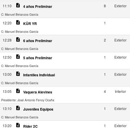
description
11:10
8
Exterior
4 años Preliminar
C: Manuel Betanzos García
description
12:20
1
KÜR YR
C: Manuel Betanzos García
description
12:28
2
Exterior
6 años Preliminar
C: Manuel Betanzos García
description
12:50
1
Exterior
5 años Preliminar
C: Manuel Betanzos García
description
13:00
1
Exterior
Infantiles Individual
C: Manuel Betanzos García
description
13:05
4
Interior
Vaquera Alevines
Presidente: José Antonio Fenoy Ocaña
description
13:10
1
Exterior
Juveniles Equipos
C: Manuel Betanzos García
description
13:20
1
Exterior
Rider 2C