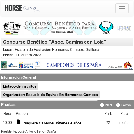
Toggle
navigat
Concurso Benéfico "Asoc. Camina con Lola"
Lugar
: Escuela de Equitación Hermanos Campos, Guillena
Fecha
: 11 febrero 2023
Información General
Listado de Inscritos
Organizador: Escuela de Equitación Hermanos Campos
Pruebas
Pista
Fecha
Hora
Prueba
Part.
Pista
description
10:00
22
Interior
Vaquera Caballos Jóvenes 4 años
Presidente: José Antonio Fenoy Ocaña