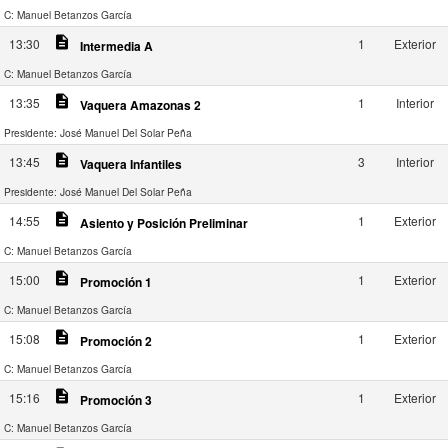
C: Manuel Betanzos García
description
13:30
1
Exterior
Intermedia A
C: Manuel Betanzos García
description
13:35
1
Interior
Vaquera Amazonas 2
Presidente: José Manuel Del Solar Peña
description
13:45
3
Interior
Vaquera Infantiles
Presidente: José Manuel Del Solar Peña
description
14:55
1
Exterior
Asiento y Posición Preliminar
C: Manuel Betanzos García
description
15:00
1
Exterior
Promoción 1
C: Manuel Betanzos García
description
15:08
1
Exterior
Promoción 2
C: Manuel Betanzos García
description
15:16
1
Exterior
Promoción 3
C: Manuel Betanzos García