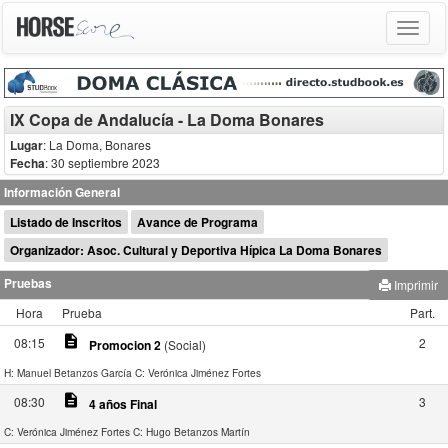
Toggle
navigat
IX Copa de Andalucía - La Doma Bonares
Lugar
: La Doma, Bonares
Fecha
: 30 septiembre 2023
Información General
Listado de Inscritos
Avance de Programa
Organizador: Asoc. Cultural y Deportiva Hípica La Doma Bonares
Pruebas
Imprimir
Hora
Prueba
Part.
description
08:15
2
Promocion 2
(Social)
H: Manuel Betanzos García
C: Verónica Jiménez Fortes
description
08:30
3
4 años Final
C: Verónica Jiménez Fortes
C: Hugo Betanzos Martín