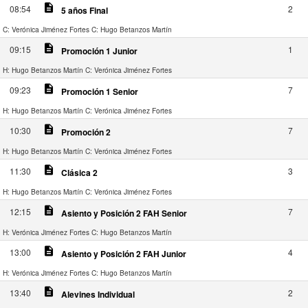
description
08:54
2
5 años Final
C: Verónica Jiménez Fortes
C: Hugo Betanzos Martín
description
09:15
1
Promoción 1 Junior
H: Hugo Betanzos Martín
C: Verónica Jiménez Fortes
description
09:23
7
Promoción 1 Senior
H: Hugo Betanzos Martín
C: Verónica Jiménez Fortes
description
10:30
7
Promoción 2
H: Hugo Betanzos Martín
C: Verónica Jiménez Fortes
description
11:30
3
Clásica 2
H: Hugo Betanzos Martín
C: Verónica Jiménez Fortes
description
12:15
7
Asiento y Posición 2 FAH Senior
H: Verónica Jiménez Fortes
C: Hugo Betanzos Martín
description
13:00
4
Asiento y Posición 2 FAH Junior
H: Verónica Jiménez Fortes
C: Hugo Betanzos Martín
description
13:40
2
Alevines Individual