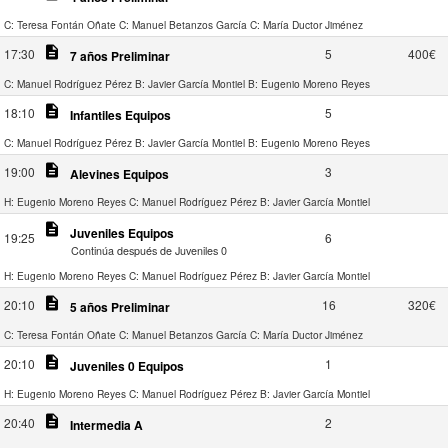
C: Teresa Fontán Oñate
C: Manuel Betanzos García
C: María Ductor Jiménez
description
17:30
5
400€
7 años Preliminar
C: Manuel Rodríguez Pérez
B: Javier García Montiel
B: Eugenio Moreno Reyes
description
18:10
5
Infantiles Equipos
C: Manuel Rodríguez Pérez
B: Javier García Montiel
B: Eugenio Moreno Reyes
description
19:00
3
Alevines Equipos
H: Eugenio Moreno Reyes
C: Manuel Rodríguez Pérez
B: Javier García Montiel
description
Juveniles Equipos
19:25
6
Continúa después de Juveniles 0
H: Eugenio Moreno Reyes
C: Manuel Rodríguez Pérez
B: Javier García Montiel
description
20:10
16
320€
5 años Preliminar
C: Teresa Fontán Oñate
C: Manuel Betanzos García
C: María Ductor Jiménez
description
20:10
1
Juveniles 0 Equipos
H: Eugenio Moreno Reyes
C: Manuel Rodríguez Pérez
B: Javier García Montiel
description
20:40
2
Intermedia A