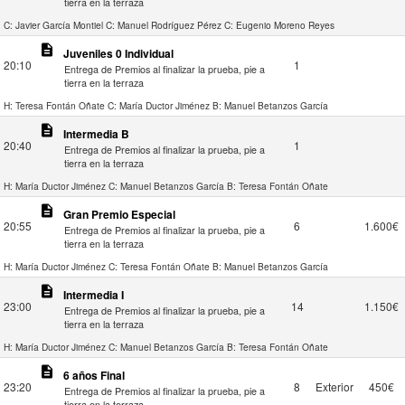
tierra en la terraza
C: Javier García Montiel
C: Manuel Rodríguez Pérez
C: Eugenio Moreno Reyes
description
Juveniles 0 Individual
20:10
1
Entrega de Premios al finalizar la prueba, pie a
tierra en la terraza
H: Teresa Fontán Oñate
C: María Ductor Jiménez
B: Manuel Betanzos García
description
Intermedia B
20:40
1
Entrega de Premios al finalizar la prueba, pie a
tierra en la terraza
H: María Ductor Jiménez
C: Manuel Betanzos García
B: Teresa Fontán Oñate
description
Gran Premio Especial
20:55
6
1.600€
Entrega de Premios al finalizar la prueba, pie a
tierra en la terraza
H: María Ductor Jiménez
C: Teresa Fontán Oñate
B: Manuel Betanzos García
description
Intermedia I
23:00
14
1.150€
Entrega de Premios al finalizar la prueba, pie a
tierra en la terraza
H: María Ductor Jiménez
C: Manuel Betanzos García
B: Teresa Fontán Oñate
description
6 años Final
23:20
8
Exterior
450€
Entrega de Premios al finalizar la prueba, pie a
tierra en la terraza