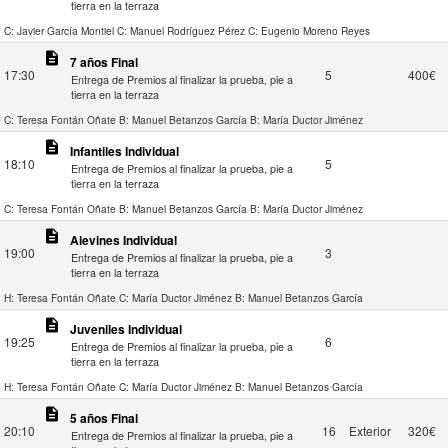
tierra en la terraza
C: Javier García Montiel
C: Manuel Rodríguez Pérez
C: Eugenio Moreno Reyes
description
7 años Final
17:30
5
400€
Entrega de Premios al finalizar la prueba, pie a
tierra en la terraza
C: Teresa Fontán Oñate
B: Manuel Betanzos García
B: María Ductor Jiménez
description
Infantiles Individual
18:10
5
Entrega de Premios al finalizar la prueba, pie a
tierra en la terraza
C: Teresa Fontán Oñate
B: Manuel Betanzos García
B: María Ductor Jiménez
description
Alevines Individual
19:00
3
Entrega de Premios al finalizar la prueba, pie a
tierra en la terraza
H: Teresa Fontán Oñate
C: María Ductor Jiménez
B: Manuel Betanzos García
description
Juveniles Individual
19:25
6
Entrega de Premios al finalizar la prueba, pie a
tierra en la terraza
H: Teresa Fontán Oñate
C: María Ductor Jiménez
B: Manuel Betanzos García
description
5 años Final
20:10
16
Exterior
320€
Entrega de Premios al finalizar la prueba, pie a