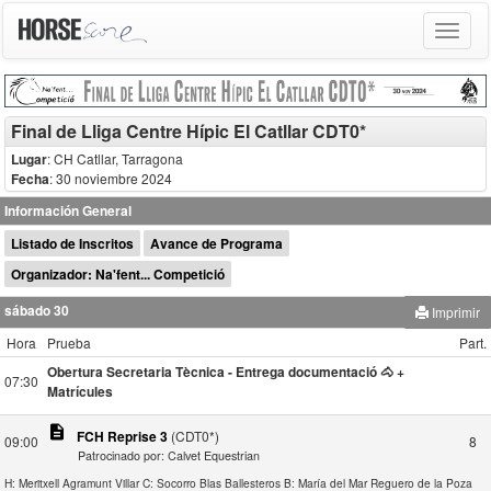
Toggle
navigat
Final de Lliga Centre Hípic El Catllar CDT0*
Lugar
: CH Catllar, Tarragona
Fecha
: 30 noviembre 2024
Información General
Listado de Inscritos
Avance de Programa
Organizador: Na'fent... Competició
sábado 30
Imprimir
Hora
Prueba
Part.
Obertura Secretaria Tècnica - Entrega documentació 🐴 +
07:30
Matrícules
description
FCH Reprise 3
(CDT0*)
09:00
8
Patrocinado por: Calvet Equestrian
H: Meritxell Agramunt Villar
C: Socorro Blas Ballesteros
B: María del Mar Reguero de la Poza