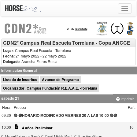
Toggle
navigat
CDN2* Campus Real Escuela Torreluna - Copa ANCCE
Lugar
: Campus Real Escuela - Torreluna
Fecha
: 21 mayo 2022
- 22 mayo 2022
Delegado
:
Arancha Flores Resta
Información General
Listado de Inscritos
Avance de Programa
Organizador: Campus Fundación R.E.A.A.E. -Torreluna
sábado 21
Imprimir
Hora
Prueba
Part.
09:30
🔴 🔴HORARIO MODIFICADO VIERNES 20 A LAS 10:00 🔴🔴
description
10:00
10
4 años Preliminar
C: Manuel Betanzos García
C: David Mérida Martín
C: Itziar Auz Gómez