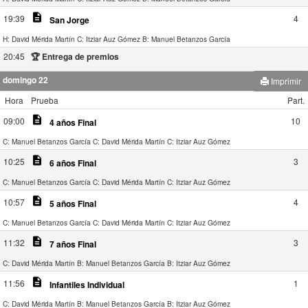
description
19:39
4
San Jorge
H: David Mérida Martín
C: Itziar Auz Gómez
B: Manuel Betanzos García
20:45
🏆 Entrega de premios
domingo 22
Imprimir
Hora
Prueba
Part.
description
09:00
10
4 años Final
C: Manuel Betanzos García
C: David Mérida Martín
C: Itziar Auz Gómez
description
10:25
3
6 años Final
C: Manuel Betanzos García
C: David Mérida Martín
C: Itziar Auz Gómez
description
10:57
4
5 años Final
C: Manuel Betanzos García
C: David Mérida Martín
C: Itziar Auz Gómez
description
11:32
3
7 años Final
C: David Mérida Martín
B: Manuel Betanzos García
B: Itziar Auz Gómez
description
11:56
1
Infantiles Individual
C: David Mérida Martín
B: Manuel Betanzos García
B: Itziar Auz Gómez