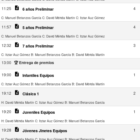
description
11:25
4
6 años Preliminar
C: Manuel Betanzos García
C: David Mérida Martín
C: Itziar Auz Gómez
description
11:57
4
5 años Preliminar
C: Manuel Betanzos García
C: David Mérida Martín
C: Itziar Auz Gómez
description
12:32
3
7 años Preliminar
C: Itziar Auz Gómez
B: Manuel Betanzos García
B: David Mérida Martín
13:00
🏆 Entrega de premios
description
19:00
1
Infantiles Equipos
C: Itziar Auz Gómez
B: Manuel Betanzos García
B: David Mérida Martín
description
19:12
2
Clásica 1
H: David Mérida Martín
C: Itziar Auz Gómez
B: Manuel Betanzos García
description
19:20
1
Juveniles Equipos
H: David Mérida Martín
C: Itziar Auz Gómez
B: Manuel Betanzos García
description
19:28
1
Jóvenes Jinetes Equipos
H: David Mérida Martín
C: Itziar Auz Gómez
B: Manuel Betanzos García