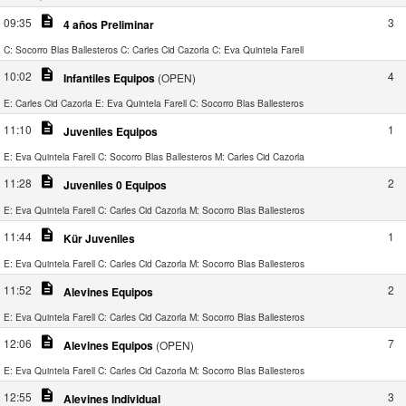
description
09:35
3
4 años Preliminar
C: Socorro Blas Ballesteros
C: Carles Cid Cazorla
C: Eva Quintela Farell
description
10:02
4
Infantiles Equipos
(OPEN)
E: Carles Cid Cazorla
E: Eva Quintela Farell
C: Socorro Blas Ballesteros
description
11:10
1
Juveniles Equipos
E: Eva Quintela Farell
C: Socorro Blas Ballesteros
M: Carles Cid Cazorla
description
11:28
2
Juveniles 0 Equipos
E: Eva Quintela Farell
C: Carles Cid Cazorla
M: Socorro Blas Ballesteros
description
11:44
1
Kür Juveniles
E: Eva Quintela Farell
C: Carles Cid Cazorla
M: Socorro Blas Ballesteros
description
11:52
2
Alevines Equipos
E: Eva Quintela Farell
C: Carles Cid Cazorla
M: Socorro Blas Ballesteros
description
12:06
7
Alevines Equipos
(OPEN)
E: Eva Quintela Farell
C: Carles Cid Cazorla
M: Socorro Blas Ballesteros
description
12:55
3
Alevines Individual