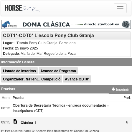
Toggle
navigat
CDT1*-CDT0* L'escola Pony Club Granja
Lugar
: L'Escola Pony Club Granja, Barcelona
Fecha
: 25 mayo 2025
Delegado
:
María del Mar Reguero de la Poza
Información General
Listado de Inscritos
Avance de Programa
Organizador: Na'fent... Competició
Avance CDT0*
Pruebas
Imprimir
Hora
Prueba
Part.
Obertura de Secretaria Tècnica - entrega documentació +
08:15
inscripcions
(CDT)
description
09:15
6
Clásica 1
E: Eva Quintela Farell
C: Socorro Blas Ballesteros
M: Carles Cid Cazorla