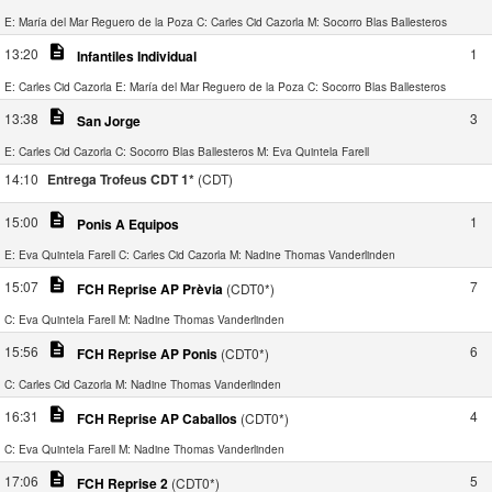
E: María del Mar Reguero de la Poza
C: Carles Cid Cazorla
M: Socorro Blas Ballesteros
description
13:20
1
Infantiles Individual
E: Carles Cid Cazorla
E: María del Mar Reguero de la Poza
C: Socorro Blas Ballesteros
description
13:38
3
San Jorge
E: Carles Cid Cazorla
C: Socorro Blas Ballesteros
M: Eva Quintela Farell
14:10
Entrega Trofeus CDT 1*
(CDT)
description
15:00
1
Ponis A Equipos
E: Eva Quintela Farell
C: Carles Cid Cazorla
M: Nadine Thomas Vanderlinden
description
15:07
7
FCH Reprise AP Prèvia
(CDT0*)
C: Eva Quintela Farell
M: Nadine Thomas Vanderlinden
description
15:56
6
FCH Reprise AP Ponis
(CDT0*)
C: Carles Cid Cazorla
M: Nadine Thomas Vanderlinden
description
16:31
4
FCH Reprise AP Caballos
(CDT0*)
C: Eva Quintela Farell
M: Nadine Thomas Vanderlinden
description
17:06
5
FCH Reprise 2
(CDT0*)