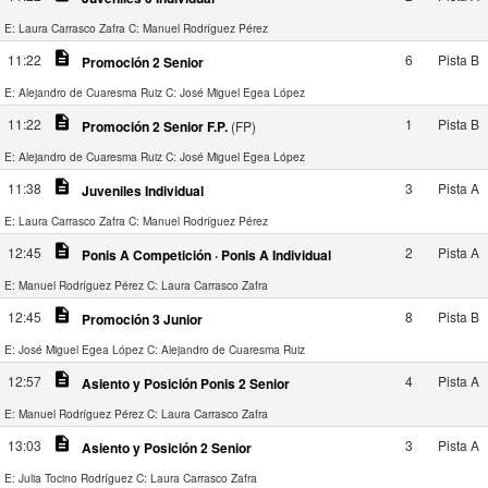
E: Laura Carrasco Zafra
C: Manuel Rodríguez Pérez
description
11:22
6
Pista B
Promoción 2 Senior
E: Alejandro de Cuaresma Ruiz
C: José Miguel Egea López
description
11:22
1
Pista B
Promoción 2 Senior F.P.
(FP)
E: Alejandro de Cuaresma Ruiz
C: José Miguel Egea López
description
11:38
3
Pista A
Juveniles Individual
E: Laura Carrasco Zafra
C: Manuel Rodríguez Pérez
description
12:45
2
Pista A
Ponis A Competición · Ponis A Individual
E: Manuel Rodríguez Pérez
C: Laura Carrasco Zafra
description
12:45
8
Pista B
Promoción 3 Junior
E: José Miguel Egea López
C: Alejandro de Cuaresma Ruiz
description
12:57
4
Pista A
Asiento y Posición Ponis 2 Senior
E: Manuel Rodríguez Pérez
C: Laura Carrasco Zafra
description
13:03
3
Pista A
Asiento y Posición 2 Senior
E: Julia Tocino Rodríguez
C: Laura Carrasco Zafra