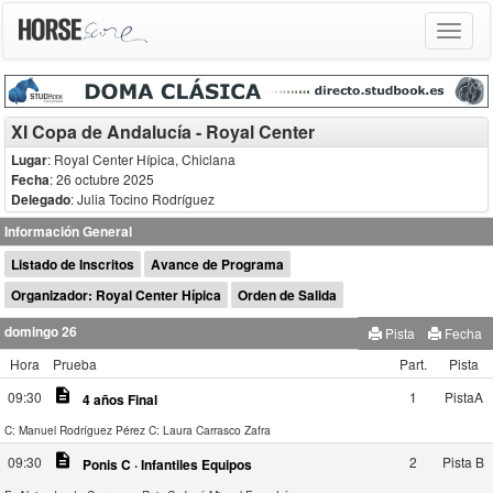
Toggle
navigat
XI Copa de Andalucía - Royal Center
Lugar
: Royal Center Hípica, Chiclana
Fecha
: 26 octubre 2025
Delegado
:
Julia Tocino Rodríguez
Información General
Listado de Inscritos
Avance de Programa
Organizador: Royal Center Hípica
Orden de Salida
domingo 26
Pista
Fecha
Hora
Prueba
Part.
Pista
description
09:30
1
PistaA
4 años Final
C: Manuel Rodríguez Pérez
C: Laura Carrasco Zafra
description
09:30
2
Pista B
Ponis C · Infantiles Equipos