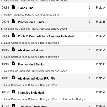
E: Alejandro de Cuaresma Ruiz
C: José Miguel Egea López
description
09:38
2
Pista A
5 años Final
C: Manuel Rodríguez Pérez
C: Laura Carrasco Zafra
description
09:46
3
Pista B
Promoción 1 Junior
E: Alejandro de Cuaresma Ruiz
C: José Miguel Egea López
description
09:54
2
Pista A
Ponis B Competición · Alevines Individual
E: Laura Carrasco Zafra
C: Manuel Rodríguez Pérez
description
10:10
5
Pista A
Alevines Individual
E: Laura Carrasco Zafra
C: Manuel Rodríguez Pérez
description
10:10
9
Pista B
Promoción 1 Senior
E: Alejandro de Cuaresma Ruiz
C: José Miguel Egea López
description
10:42
1
Pista A
Alevines Individual F.P.
(FP)
E: Laura Carrasco Zafra
C: Manuel Rodríguez Pérez
description
10:58
3
Pista A
Infantiles Individual
E: Laura Carrasco Zafra
C: Manuel Rodríguez Pérez
C: Julia Tocino Rodríguez
description
11:22
2
Pista A
Juveniles 0 Individual