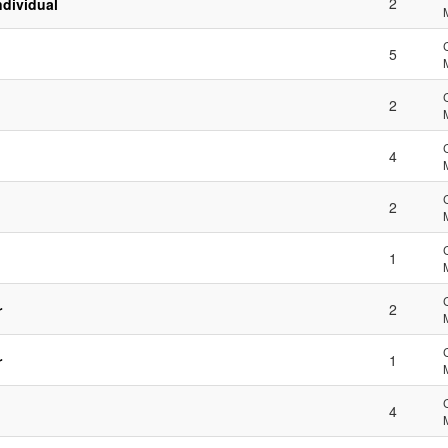
2
ndividual
5
2
4
2
1
2
r
1
r
4