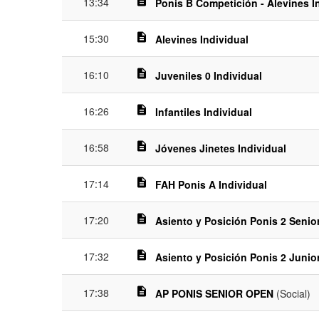
description
13:34
Ponis B Competición - Alevines I
description
15:30
Alevines Individual
description
16:10
Juveniles 0 Individual
description
16:26
Infantiles Individual
description
16:58
Jóvenes Jinetes Individual
description
17:14
FAH Ponis A Individual
description
17:20
Asiento y Posición Ponis 2 Senio
description
17:32
Asiento y Posición Ponis 2 Junio
description
17:38
AP PONIS SENIOR OPEN
(Social)