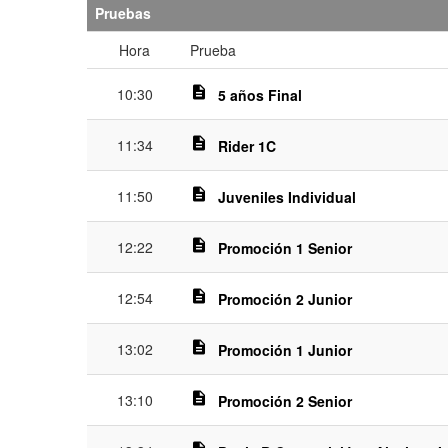
Pruebas
Hora
Prueba
description
10:30
5 años Final
description
11:34
Rider 1C
description
11:50
Juveniles Individual
description
12:22
Promoción 1 Senior
description
12:54
Promoción 2 Junior
description
13:02
Promoción 1 Junior
description
13:10
Promoción 2 Senior