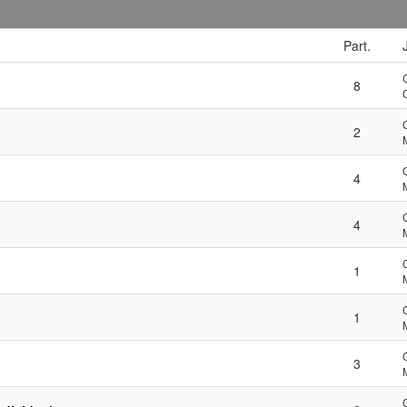
Part.
8
2
4
4
1
1
3