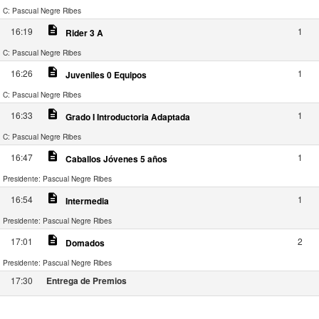
C: Pascual Negre Ribes
description
16:19
1
Rider 3 A
C: Pascual Negre Ribes
description
16:26
1
Juveniles 0 Equipos
C: Pascual Negre Ribes
description
16:33
1
Grado I Introductoria Adaptada
C: Pascual Negre Ribes
description
16:47
1
Caballos Jóvenes 5 años
Presidente: Pascual Negre Ribes
description
16:54
1
Intermedia
Presidente: Pascual Negre Ribes
description
17:01
2
Domados
Presidente: Pascual Negre Ribes
17:30
Entrega de Premios