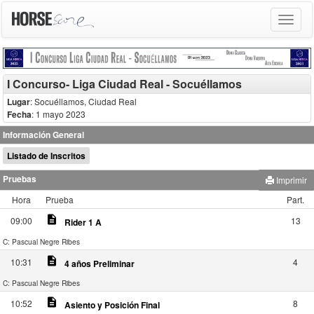
Toggle
navigat
I Concurso- Liga Ciudad Real - Socuéllamos
Lugar
: Socuéllamos, Ciudad Real
Fecha
: 1 mayo 2023
Información General
Listado de Inscritos
Pruebas
Imprimir
Hora
Prueba
Part.
description
09:00
13
Rider 1 A
C: Pascual Negre Ribes
description
10:31
4
4 años Preliminar
C: Pascual Negre Ribes
description
10:52
8
Asiento y Posición Final