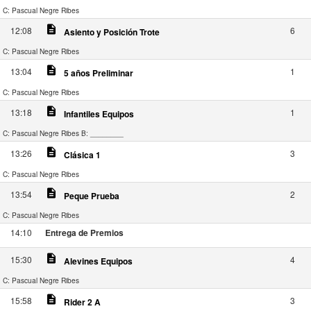
C: Pascual Negre Ribes
description
12:08
6
Asiento y Posición Trote
C: Pascual Negre Ribes
description
13:04
1
5 años Preliminar
C: Pascual Negre Ribes
description
13:18
1
Infantiles Equipos
C: Pascual Negre Ribes
B: ________
description
13:26
3
Clásica 1
C: Pascual Negre Ribes
description
13:54
2
Peque Prueba
C: Pascual Negre Ribes
14:10
Entrega de Premios
description
15:30
4
Alevines Equipos
C: Pascual Negre Ribes
description
15:58
3
Rider 2 A