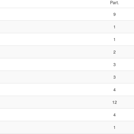
Part.
9
1
1
2
3
3
4
12
4
1