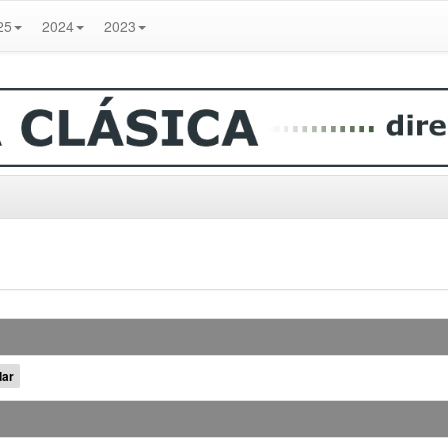
25
2024
2023
lar