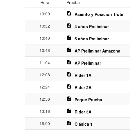
Hora
Prueba
10:00
description
Asiento y Posición Trote
10:32
description
4 años Preliminar
10:40
description
5 años Preliminar
10:48
description
AP Preliminar Amazona
11:04
description
AP Preliminar
12:08
description
Rider 1A
12:24
description
Rider 2A
12:56
description
Peque Prueba
13:16
description
Rider 3A
16:00
description
Clásica 1