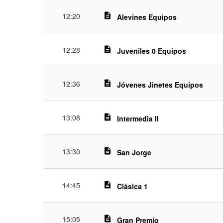
12:20
description
Alevines Equipos
12:28
description
Juveniles 0 Equipos
12:36
description
Jóvenes Jinetes Equipos
13:08
description
Intermedia II
13:30
description
San Jorge
14:45
description
Clásica 1
15:05
description
Gran Premio