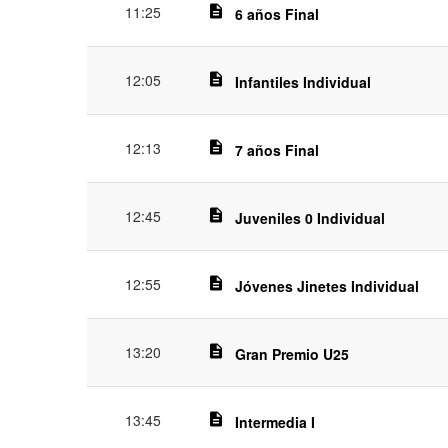
11:25
description
6 años Final
12:05
description
Infantiles Individual
12:13
description
7 años Final
12:45
description
Juveniles 0 Individual
12:55
description
Jóvenes Jinetes Individual
13:20
description
Gran Premio U25
13:45
description
Intermedia I