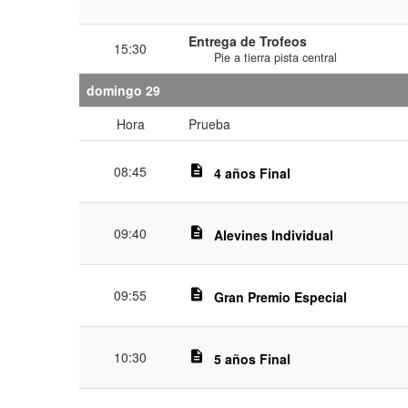
Entrega de Trofeos
15:30
Pie a tierra pista central
domingo 29
Hora
Prueba
08:45
description
4 años Final
09:40
description
Alevines Individual
09:55
description
Gran Premio Especial
10:30
description
5 años Final