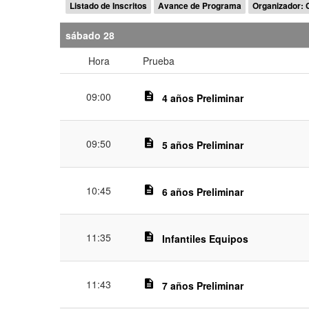
Listado de Inscritos
Avance de Programa
Organizador: 
sábado 28
Hora
Prueba
09:00
description
4 años Preliminar
09:50
description
5 años Preliminar
10:45
description
6 años Preliminar
11:35
description
Infantiles Equipos
11:43
description
7 años Preliminar