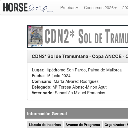
Pruebas
Concursos 2026
20
CDN2* Sol de Tramuntana - Copa ANCCE - 
Lugar
: Hipódromo Son Pardo, Palma de Mallorca
Fecha
: 16 junio 2024
Comisario
:
Marta Alvarez Rodriguez
Delegado
:
Mª Teresa Alonso-Miñon Agut
Veterinario
:
Sebastián Miquel Femenias
Información General
Listado de Inscritos
Avance de Programa
Organizador