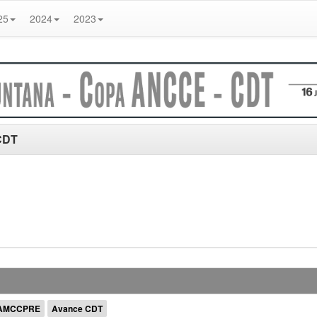
25
2024
2023
CDT
: AMCCPRE
Avance CDT