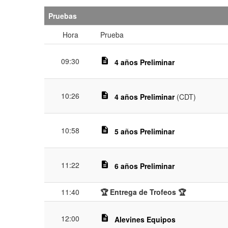
Pruebas
Hora
Prueba
09:30
description
4 años Preliminar
10:26
description
4 años Preliminar
(CDT)
10:58
description
5 años Preliminar
11:22
description
6 años Preliminar
11:40
🏆 Entrega de Trofeos 🏆
12:00
description
Alevines Equipos