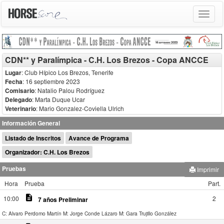
Toggle
navigat
CDN** y Paralímpica - C.H. Los Brezos - Copa ANCCE
Lugar
: Club Hípico Los Brezos, Tenerife
Fecha
: 16 septiembre 2023
Comisario
:
Natalio Palou Rodríguez
Delegado
:
Marta Duque Ucar
Veterinario
:
Mario Gonzalez-Coviella Ulrich
Información General
Listado de Inscritos
Avance de Programa
Organizador: C.H. Los Brezos
Pruebas
Imprimir
Hora
Prueba
Part.
description
10:00
2
7 años Preliminar
C: Alvaro Perdomo Martín
M: Jorge Conde Lázaro
M: Gara Trujillo González