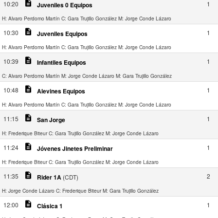
description
10:20
1
Juveniles 0 Equipos
H: Alvaro Perdomo Martín
C: Gara Trujillo González
M: Jorge Conde Lázaro
description
10:30
1
Juveniles Equipos
H: Alvaro Perdomo Martín
C: Gara Trujillo González
M: Jorge Conde Lázaro
description
10:39
1
Infantiles Equipos
C: Alvaro Perdomo Martín
M: Jorge Conde Lázaro
M: Gara Trujillo González
description
10:48
1
Alevines Equipos
H: Alvaro Perdomo Martín
C: Gara Trujillo González
M: Jorge Conde Lázaro
description
11:15
1
San Jorge
H: Frederique Biteur
C: Gara Trujillo González
M: Jorge Conde Lázaro
description
11:24
1
Jóvenes Jinetes Preliminar
H: Frederique Biteur
C: Gara Trujillo González
M: Jorge Conde Lázaro
description
11:35
2
Rider 1A
(CDT)
H: Jorge Conde Lázaro
C: Frederique Biteur
M: Gara Trujillo González
description
12:00
1
Clásica 1