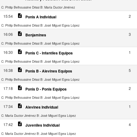
C: Philip Belhoussine Drissi
B: María Ductor Jiménez
description
15:54
2
Ponis A Individual
C: Philip Belhoussine Drissi
B: José Miguel Egea López
description
16:06
3
Benjamines
C: Philip Belhoussine Drissi
B: José Miguel Egea López
description
16:30
1
Ponis C - Infantiles Equipos
C: Philip Belhoussine Drissi
B: José Miguel Egea López
description
16:38
5
Ponis B - Alevines Equipos
C: Philip Belhoussine Drissi
B: José Miguel Egea López
description
17:18
2
Ponis D - Ponis Equipos
C: Philip Belhoussine Drissi
B: José Miguel Egea López
description
17:34
1
Alevines Individual
C: María Ductor Jiménez
B: José Miguel Egea López
description
17:42
4
Juveniles Individual
C: María Ductor Jiménez
B: José Miguel Egea López