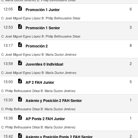
description
12:05
6
Promoción 1 Junior
C: José Miguel Egea López
B: Philip Belhoussine Drissi
description
12:53
3
Promoción 1 Senior
C: José Miguel Egea López
B: Philip Belhoussine Drissi
description
13:17
8
Promoción 2
C: José Miguel Egea López
B: María Ductor Jiménez
description
13:59
2
Juveniles 0 Individual
C: José Miguel Egea López
B: María Ductor Jiménez
description
15:00
5
AP 2 FAH Junior
C: Philip Belhoussine Drissi
B: María Ductor Jiménez
description
15:30
1
Asiento y Posición 2 FAH Senior
C: Philip Belhoussine Drissi
B: María Ductor Jiménez
description
15:36
1
AP Ponis 2 FAH Junior
C: Philip Belhoussine Drissi
B: María Ductor Jiménez
description
15:42
2
Asiento y Posición Ponis 2 FAH Senior