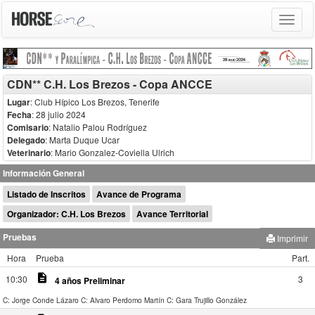
Toggle
navigat
CDN** C.H. Los Brezos - Copa ANCCE
Lugar
: Club Hípico Los Brezos, Tenerife
Fecha
: 28 julio 2024
Comisario
:
Natalio Palou Rodríguez
Delegado
:
Marta Duque Ucar
Veterinario
:
Mario Gonzalez-Coviella Ulrich
Información General
Listado de Inscritos
Avance de Programa
Organizador: C.H. Los Brezos
Avance Territorial
Pruebas
Imprimir
Hora
Prueba
Part.
description
10:30
3
4 años Preliminar
C: Jorge Conde Lázaro
C: Alvaro Perdomo Martín
C: Gara Trujillo González