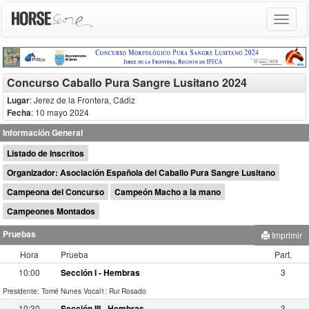
Toggle
navigat
Concurso Caballo Pura Sangre Lusitano 2024
Lugar
: Jerez de la Frontera, Cádiz
Fecha
: 10 mayo 2024
Información General
Listado de Inscritos
Organizador: Asociación Española del Caballo Pura Sangre Lusitano
Campeona del Concurso
Campeón Macho a la mano
Campeones Montados
Pruebas
Imprimir
Hora
Prueba
Part.
10:00
Sección I - Hembras
3
Presidente: Tomé Nunes
Vocal1: Rui Rosado
10:30
Sección III - Hembras
3