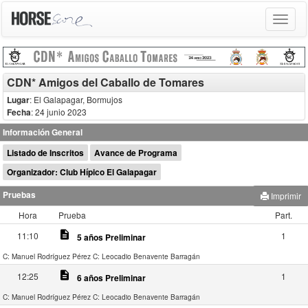
Toggle
navigat
CDN* Amigos del Caballo de Tomares
Lugar
: El Galapagar, Bormujos
Fecha
: 24 junio 2023
Información General
Listado de Inscritos
Avance de Programa
Organizador: Club Hípico El Galapagar
Pruebas
Imprimir
Hora
Prueba
Part.
description
11:10
1
5 años Preliminar
C: Manuel Rodríguez Pérez
C: Leocadio Benavente Barragán
description
12:25
1
6 años Preliminar
C: Manuel Rodríguez Pérez
C: Leocadio Benavente Barragán