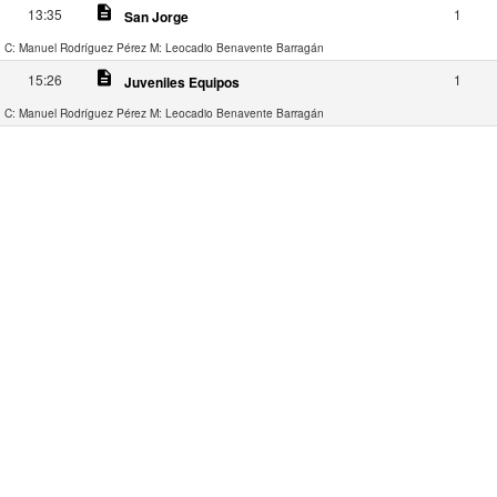
description
13:35
1
San Jorge
C: Manuel Rodríguez Pérez
M: Leocadio Benavente Barragán
description
15:26
1
Juveniles Equipos
C: Manuel Rodríguez Pérez
M: Leocadio Benavente Barragán