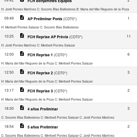
FCH Benjamines Equipos
H: Jordi Pontes Martínez
C: Socorro Blas Ballesteros
B: María del Mar Reguero de la Poza
description
09:49
1
AP Preliminar Ponis
(CDT0*)
H: Meritxell Pontes Salazar
C: Socorro Blas Ballesteros
description
10:25
11
FCH Reprise AP Prèvia
(CDT0*)
H: Jordi Pontes Martínez
C: Meritxell Pontes Salazar
description
12:00
6
FCH Reprise 1
(CDT0*)
H: María del Mar Reguero de la Poza
C: Meritxell Pontes Salazar
description
12:50
3
FCH Reprise 2
(CDT0*)
H: María del Mar Reguero de la Poza
C: Meritxell Pontes Salazar
description
13:17
2
FCH Reprise 3
(CDT0*)
H: María del Mar Reguero de la Poza
C: Meritxell Pontes Salazar
description
18:30
3
4 años Preliminar
C: Socorro Blas Ballesteros
C: Meritxell Pontes Salazar
C: Jordi Pontes Martínez
description
18:54
2
5 años Preliminar
C: Socorro Blas Ballesteros
C: Meritxell Pontes Salazar
C: Jordi Pontes Martínez