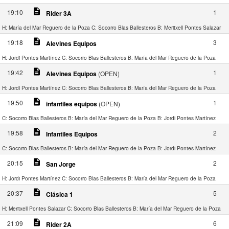
description
19:10
1
Rider 3A
H: María del Mar Reguero de la Poza
C: Socorro Blas Ballesteros
B: Meritxell Pontes Salazar
description
19:18
3
Alevines Equipos
H: Jordi Pontes Martínez
C: Socorro Blas Ballesteros
B: María del Mar Reguero de la Poza
description
19:42
1
Alevines Equipos
(OPEN)
H: Jordi Pontes Martínez
C: Socorro Blas Ballesteros
B: María del Mar Reguero de la Poza
description
19:50
1
infantiles equipos
(OPEN)
C: Socorro Blas Ballesteros
B: María del Mar Reguero de la Poza
B: Jordi Pontes Martínez
description
19:58
2
Infantiles Equipos
C: Socorro Blas Ballesteros
B: María del Mar Reguero de la Poza
B: Jordi Pontes Martínez
description
20:15
2
San Jorge
H: Jordi Pontes Martínez
C: Socorro Blas Ballesteros
B: María del Mar Reguero de la Poza
description
20:37
5
Clásica 1
H: Meritxell Pontes Salazar
C: Socorro Blas Ballesteros
B: María del Mar Reguero de la Poza
description
21:09
6
Rider 2A