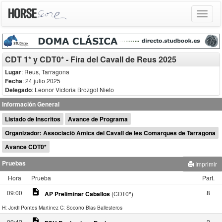
Toggle
navigat
CDT 1* y CDT0* - Fira del Cavall de Reus 2025
Lugar
: Reus, Tarragona
Fecha
: 24 julio 2025
Delegado
:
Leonor Victoria Brozgol Nieto
Información General
Listado de Inscritos
Avance de Programa
Organizador: Associaciò Amics del Cavall de les Comarques de Tarragona
Avance CDT0*
Pruebas
Imprimir
Hora
Prueba
Part.
description
09:00
8
AP Preliminar Caballos
(CDT0*)
H: Jordi Pontes Martínez
C: Socorro Blas Ballesteros
description
09:42
2