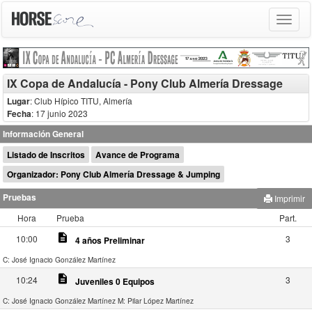
Toggle
navigat
IX Copa de Andalucía - Pony Club Almería Dressage
Lugar
: Club Hípico TITU, Almería
Fecha
: 17 junio 2023
Información General
Listado de Inscritos
Avance de Programa
Organizador: Pony Club Almería Dressage & Jumping
Pruebas
Imprimir
Hora
Prueba
Part.
description
10:00
3
4 años Preliminar
C: José Ignacio González Martínez
description
10:24
3
Juveniles 0 Equipos
C: José Ignacio González Martínez
M: Pilar López Martínez