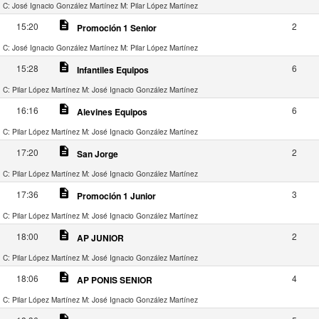
C: José Ignacio González Martínez
M: Pilar López Martínez
description
15:20
2
Promoción 1 Senior
C: José Ignacio González Martínez
M: Pilar López Martínez
description
15:28
6
Infantiles Equipos
C: Pilar López Martínez
M: José Ignacio González Martínez
description
16:16
6
Alevines Equipos
C: Pilar López Martínez
M: José Ignacio González Martínez
description
17:20
2
San Jorge
C: Pilar López Martínez
M: José Ignacio González Martínez
description
17:36
3
Promoción 1 Junior
C: Pilar López Martínez
M: José Ignacio González Martínez
description
18:00
2
AP JUNIOR
C: Pilar López Martínez
M: José Ignacio González Martínez
description
18:06
4
AP PONIS SENIOR
C: Pilar López Martínez
M: José Ignacio González Martínez