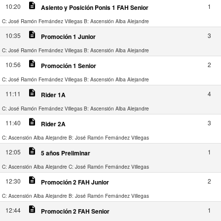
description
10:20
1
Asiento y Posición Ponis 1 FAH Senior
C: José Ramón Fernández Villegas
B: Ascensión Alba Alejandre
description
10:35
3
Promoción 1 Junior
C: José Ramón Fernández Villegas
B: Ascensión Alba Alejandre
description
10:56
2
Promoción 1 Senior
C: José Ramón Fernández Villegas
B: Ascensión Alba Alejandre
description
11:11
4
Rider 1A
C: José Ramón Fernández Villegas
B: Ascensión Alba Alejandre
description
11:40
3
Rider 2A
C: Ascensión Alba Alejandre
B: José Ramón Fernández Villegas
description
12:05
1
5 años Preliminar
C: Ascensión Alba Alejandre
C: José Ramón Fernández Villegas
description
12:30
2
Promoción 2 FAH Junior
C: Ascensión Alba Alejandre
B: José Ramón Fernández Villegas
description
12:44
1
Promoción 2 FAH Senior