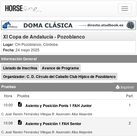
Toggle
navigat
XI Copa de Andalucía - Pozoblanco
Lugar
: CH Pozoblanco, Córdoba
Fecha
: 24 mayo 2025
Información General
Listado de Inscritos
Avance de Programa
Organizador: C. D. Círculo del Caballo Club Hípico de Pozoblanco
Pruebas
Imprimir
Hora
Prueba
Part.
description
10:00
1
Asiento y Posición Ponis 1 FAH Junior
C: José Ramón Fernández Villegas
B: Ascensión Alba Alejandre
description
10:06
2
Asiento y Posición 1 FAH Senior
C: José Ramón Fernández Villegas
B: Ascensión Alba Alejandre