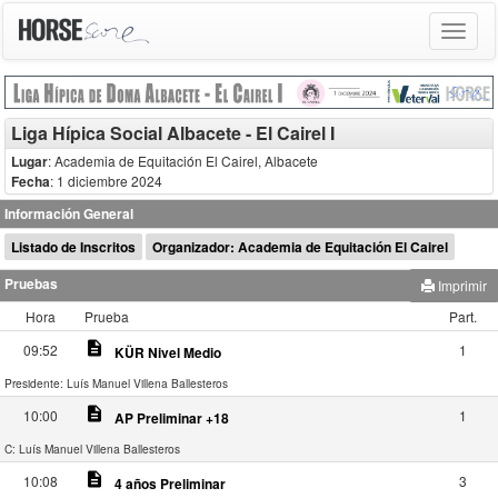
Toggle
navigat
Liga Hípica Social Albacete - El Cairel I
Lugar
: Academia de Equitación El Cairel, Albacete
Fecha
: 1 diciembre 2024
Información General
Listado de Inscritos
Organizador: Academia de Equitación El Cairel
Pruebas
Imprimir
Hora
Prueba
Part.
description
09:52
1
KÜR Nivel Medio
Presidente: Luís Manuel Villena Ballesteros
description
10:00
1
AP Preliminar +18
C: Luís Manuel Villena Ballesteros
description
10:08
3
4 años Preliminar