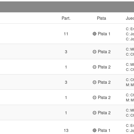
Part.
Pista
Jue
C: E
11
🔴 Pista 1
C: J
C: J
C: M
3
🟡 Pista 2
C: C
C: M
1
🟡 Pista 2
C: C
C: C
3
🟡 Pista 2
M: M
C: C
1
🟡 Pista 2
M: M
C: M
1
🟡 Pista 2
C: C
C: E
13
🔴 Pista 1
C: J