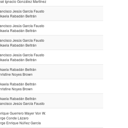
osé Ignacio González Martínez
rancisco Jesús García Fausto
ikaela Rabadán Beltrán
rancisco Jesús García Fausto
ikaela Rabadán Beltrán
rancisco Jesús García Fausto
ikaela Rabadán Beltrán
rancisco Jesús García Fausto
ikaela Rabadán Beltrán
ikaela Rabadán Beltrán
hristine Noyes Brown
ikaela Rabadán Beltrán
hristine Noyes Brown
ikaela Rabadán Beltrán
rancisco Jesús García Fausto
nrique Guerrero Mayer Von W.
orge Conde Lázaro
orge Enrique Núñez García