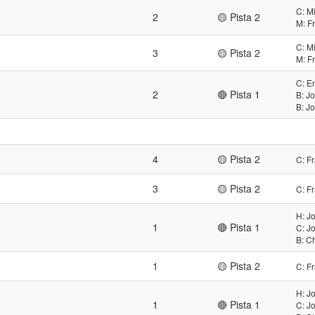
C: M
2
🟡 Pista 2
M: F
C: M
3
🟡 Pista 2
M: F
C: E
2
🔴 Pista 1
B: J
B: J
4
🟡 Pista 2
C: F
3
🟡 Pista 2
C: F
H: J
1
🔴 Pista 1
C: J
B: C
1
🟡 Pista 2
C: F
H: J
1
🔴 Pista 1
C: J