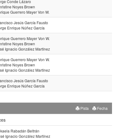
orge Conde Lázaro
hristine Noyes Brown
nrique Guerrero Mayer Von W.
rancisco Jesús García Fausto
orge Enrique Núñez García
nrique Guerrero Mayer Von W.
hristine Noyes Brown
osé Ignacio González Martínez
nrique Guerrero Mayer Von W.
hristine Noyes Brown
osé Ignacio González Martínez
rancisco Jesús García Fausto
orge Enrique Núñez García
Pista
Fecha
ces
ikaela Rabadán Beltrán
osé Ignacio González Martínez