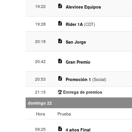
19:22
description
Alevines Equipos
description
19:28
Rider 1A
(CDT)
20:18
description
San Jorge
20:42
description
Gran Premio
description
20:53
Promoción 1
(Social)
21:15
🏆 Entrega de premios
domingo 22
Hora
Prueba
09:25
description
4 años Final