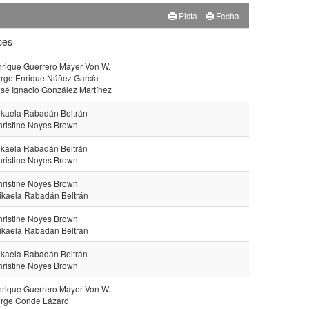
Pista
Fecha
ces
nrique Guerrero Mayer Von W.
orge Enrique Núñez García
osé Ignacio González Martínez
ikaela Rabadán Beltrán
hristine Noyes Brown
ikaela Rabadán Beltrán
hristine Noyes Brown
hristine Noyes Brown
ikaela Rabadán Beltrán
hristine Noyes Brown
ikaela Rabadán Beltrán
ikaela Rabadán Beltrán
hristine Noyes Brown
nrique Guerrero Mayer Von W.
orge Conde Lázaro