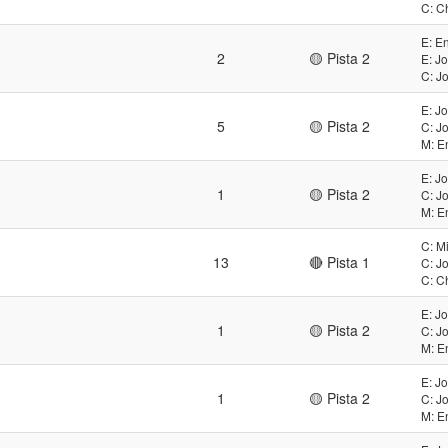
C: C
E: E
2
🟡 Pista 2
E: J
C: J
E: J
5
🟡 Pista 2
C: J
M: E
E: J
1
🟡 Pista 2
C: J
M: E
C: M
13
🔴 Pista 1
C: J
C: C
E: J
1
🟡 Pista 2
C: J
M: E
E: J
1
🟡 Pista 2
C: J
M: E