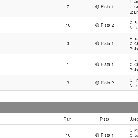
H: J
7
🔴 Pista 1
C: C
B: E
C: F
10
🟡 Pista 2
M: J
H: E
3
🔴 Pista 1
C: C
B: J
H: E
1
🔴 Pista 1
C: C
B: J
C: F
3
🟡 Pista 2
M: J
Part.
Pista
Jue
C: M
10
🔴 Pista 1
C: J