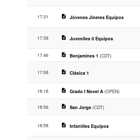
17:31
description
Jóvenes Jinetes Equipos
17:39
description
Juveniles 0 Equipos
17:46
description
Benjamines 1
(CDT)
17:58
description
Clásica 1
description
18:18
Grado I Novel A
(OPEN)
description
18:56
San Jorge
(CDT)
18:58
description
Infantiles Equipos