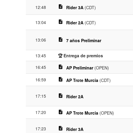
description
12:48
Rider 3A
(CDT)
description
13:04
Rider 2A
(CDT)
13:06
description
7 años Preliminar
13:45
🏆 Entrega de premios
16:45
description
AP Preliminar
(OPEN)
16:59
description
AP Trote Murcia
(CDT)
17:15
description
Rider 2A
17:20
description
AP Trote Murcia
(OPEN)
17:23
description
Rider 3A