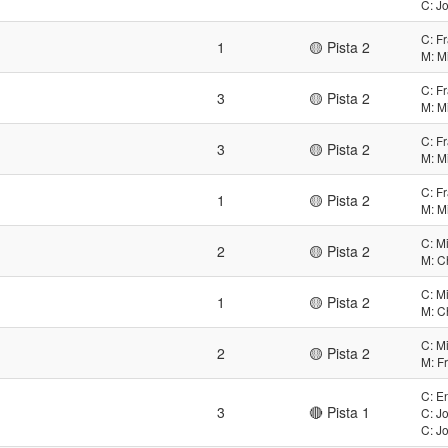
C: J
C: F
1
🟡 Pista 2
M: M
C: F
3
🟡 Pista 2
M: M
C: F
3
🟡 Pista 2
M: M
C: F
1
🟡 Pista 2
M: M
C: M
2
🟡 Pista 2
M: C
C: M
1
🟡 Pista 2
M: C
C: M
2
🟡 Pista 2
M: F
C: E
3
🔴 Pista 1
C: J
C: J