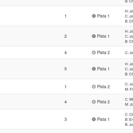
B: C
H: J
1
🔴 Pista 1
C: J
B: C
H: J
2
🔴 Pista 1
C: J
B: C
4
🟡 Pista 2
C: J
H: J
5
🔴 Pista 1
C: J
B: C
C: J
1
🟡 Pista 2
M: F
C: M
4
🟡 Pista 2
M: J
C: C
3
🔴 Pista 1
B: E
B: J