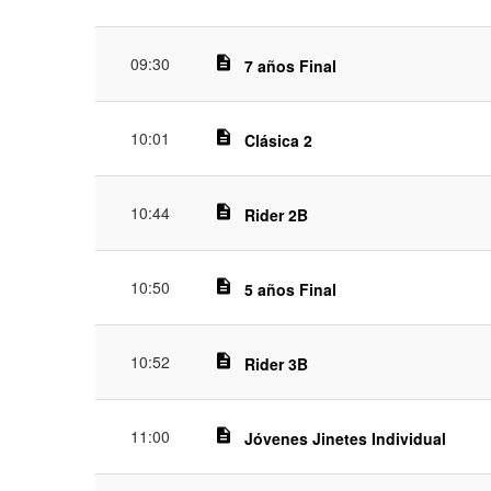
09:30
description
7 años Final
10:01
description
Clásica 2
10:44
description
Rider 2B
10:50
description
5 años Final
10:52
description
Rider 3B
11:00
description
Jóvenes Jinetes Individual