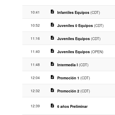
description
10:41
Infantiles Equipos
(CDT)
description
10:52
Juveniles 0 Equipos
(CDT)
description
11:16
Juveniles Equipos
(CDT)
description
11:40
Juveniles Equipos
(OPEN)
description
11:48
Intermedia I
(CDT)
description
12:04
Promoción 1
(CDT)
description
12:32
Promoción 2
(CDT)
12:39
description
6 años Preliminar