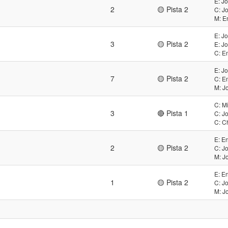
E: J
2
🟡 Pista 2
C: J
M: E
E: J
3
🟡 Pista 2
E: J
C: E
E: J
7
🟡 Pista 2
C: E
M: J
C: M
3
🔴 Pista 1
C: J
C: C
E: E
2
🟡 Pista 2
C: J
M: J
E: E
1
🟡 Pista 2
C: J
M: J