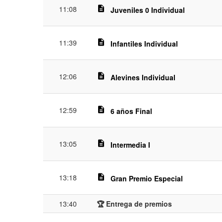
11:08
description
Juveniles 0 Individual
11:39
description
Infantiles Individual
12:06
description
Alevines Individual
12:59
description
6 años Final
13:05
description
Intermedia I
13:18
description
Gran Premio Especial
13:40
🏆 Entrega de premios