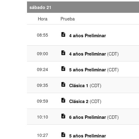
sábado 21
Hora
Prueba
08:55
description
4 años Preliminar
description
09:00
4 años Preliminar
(CDT)
description
09:24
5 años Preliminar
(CDT)
description
09:35
Clásica 1
(CDT)
description
09:59
Clásica 2
(CDT)
description
10:10
6 años Preliminar
(CDT)
10:27
description
5 años Preliminar