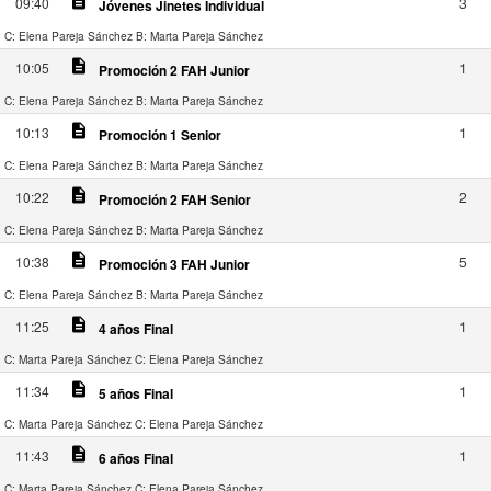
description
09:40
3
Jóvenes Jinetes Individual
C: Elena Pareja Sánchez
B: Marta Pareja Sánchez
description
10:05
1
Promoción 2 FAH Junior
C: Elena Pareja Sánchez
B: Marta Pareja Sánchez
description
10:13
1
Promoción 1 Senior
C: Elena Pareja Sánchez
B: Marta Pareja Sánchez
description
10:22
2
Promoción 2 FAH Senior
C: Elena Pareja Sánchez
B: Marta Pareja Sánchez
description
10:38
5
Promoción 3 FAH Junior
C: Elena Pareja Sánchez
B: Marta Pareja Sánchez
description
11:25
1
4 años Final
C: Marta Pareja Sánchez
C: Elena Pareja Sánchez
description
11:34
1
5 años Final
C: Marta Pareja Sánchez
C: Elena Pareja Sánchez
description
11:43
1
6 años Final
C: Marta Pareja Sánchez
C: Elena Pareja Sánchez