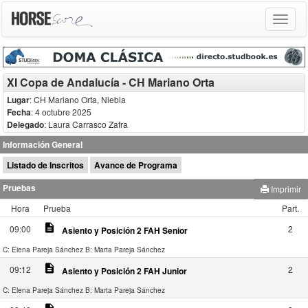
Toggle
navigat
XI Copa de Andalucía - CH Mariano Orta
Lugar
: CH Mariano Orta, Niebla
Fecha
: 4 octubre 2025
Delegado
:
Laura Carrasco Zafra
Información General
Listado de Inscritos
Avance de Programa
Pruebas
Imprimir
Hora
Prueba
Part.
description
09:00
2
Asiento y Posición 2 FAH Senior
C: Elena Pareja Sánchez
B: Marta Pareja Sánchez
description
09:12
2
Asiento y Posición 2 FAH Junior
C: Elena Pareja Sánchez
B: Marta Pareja Sánchez