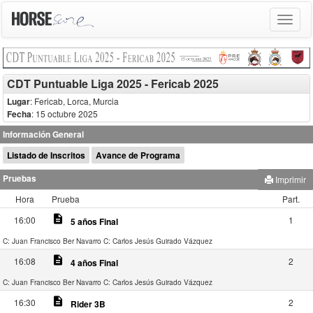
Toggle
navigat
CDT Puntuable Liga 2025 - Fericab 2025
Lugar
: Fericab, Lorca, Murcia
Fecha
: 15 octubre 2025
Información General
Listado de Inscritos
Avance de Programa
Pruebas
Imprimir
Hora
Prueba
Part.
description
16:00
1
5 años Final
C: Juan Francisco Ber Navarro
C: Carlos Jesús Guirado Vázquez
description
16:08
2
4 años Final
C: Juan Francisco Ber Navarro
C: Carlos Jesús Guirado Vázquez
description
16:30
2
Rider 3B