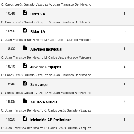
C: Carlos Jesús Guirado Vázquez
M: Juan Francisco Ber Navarro
description
16:48
1
Rider 2A
C: Carlos Jesús Guirado Vázquez
M: Juan Francisco Ber Navarro
description
16:56
8
Rider 1A
C: Juan Francisco Ber Navarro
M: Carlos Jesús Guirado Vázquez
description
18:00
1
Alevines Individual
C: Juan Francisco Ber Navarro
M: Carlos Jesús Guirado Vázquez
description
18:10
2
Juveniles Equipos
C: Carlos Jesús Guirado Vázquez
M: Juan Francisco Ber Navarro
description
18:40
1
San Jorge
C: Carlos Jesús Guirado Vázquez
M: Juan Francisco Ber Navarro
description
19:05
2
AP Trote Murcia
C: Juan Francisco Ber Navarro
C: Carlos Jesús Guirado Vázquez
description
19:20
1
Iniciación AP Preliminar
C: Juan Francisco Ber Navarro
C: Carlos Jesús Guirado Vázquez