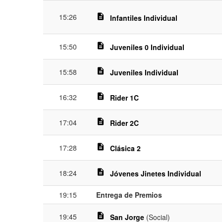
15:26
description
Infantiles Individual
description
15:50
Juveniles 0 Individual
description
15:58
Juveniles Individual
description
16:32
Rider 1C
description
17:04
Rider 2C
description
17:28
Clásica 2
description
18:24
Jóvenes Jinetes Individual
19:15
Entrega de Premios
description
19:45
San Jorge
(Social)