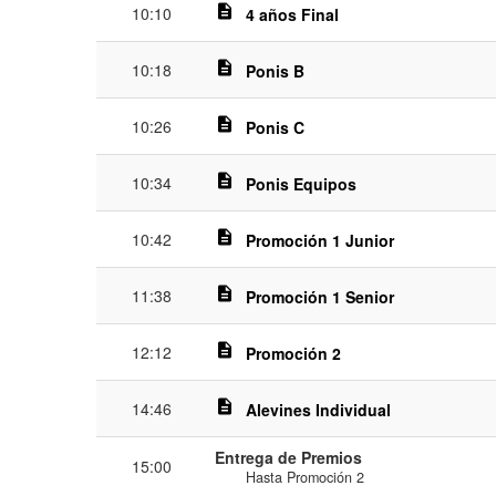
description
10:10
4 años Final
description
10:18
Ponis B
description
10:26
Ponis C
description
10:34
Ponis Equipos
description
10:42
Promoción 1 Junior
description
11:38
Promoción 1 Senior
description
12:12
Promoción 2
description
14:46
Alevines Individual
Entrega de Premios
15:00
Hasta Promoción 2