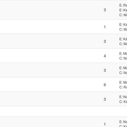
E: R
3
E: Ka
C: M
E: Ka
1
C: M
E: Ka
3
C: M
E: M
4
C: N
E: M
3
C: N
E: M
6
C: R
E: N
3
C: K
E: N
1
C: K