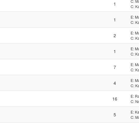
C: M
1
C: K
E: M
1
C: K
E: M
2
C: K
E: M
1
C: K
E: M
7
C: K
E: M
4
C: K
E: R
16
C: N
E: Ka
5
C: M