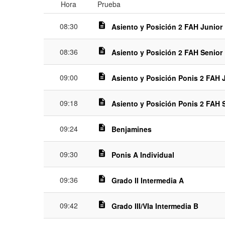
Hora
Prueba
description
08:30
Asiento y Posición 2 FAH Junior
description
08:36
Asiento y Posición 2 FAH Senior
description
09:00
Asiento y Posición Ponis 2 FAH 
description
09:18
Asiento y Posición Ponis 2 FAH 
description
09:24
Benjamines
description
09:30
Ponis A Individual
description
09:36
Grado II Intermedia A
description
09:42
Grado III/VIa Intermedia B