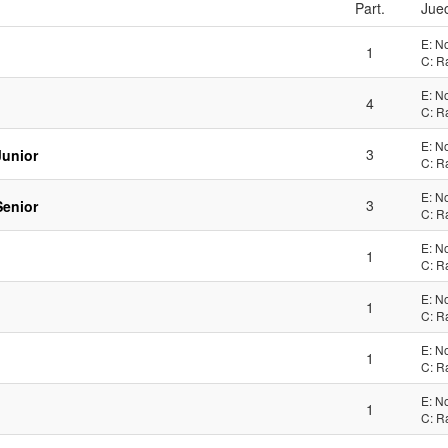
Part.
Jue
E: N
1
C: R
E: N
4
C: R
E: N
3
Junior
C: R
E: N
3
Senior
C: R
E: N
1
C: R
E: N
1
C: R
E: N
1
C: R
E: N
1
C: R