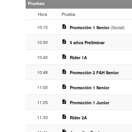
Pruebas
Hora
Prueba
description
10:15
Promoción 1 Senior
(Social)
description
10:30
5 años Preliminar
description
10:40
Rider 1A
description
10:48
Promoción 2 FAH Senior
description
11:05
Promoción 1 Senior
description
11:25
Promoción 1 Junior
description
11:33
Rider 2A
description