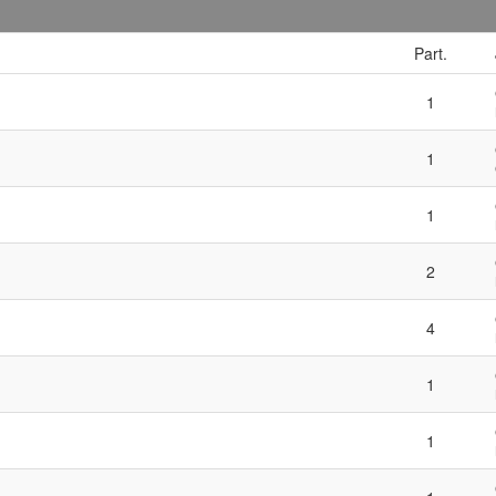
Part.
1
1
1
2
4
1
1