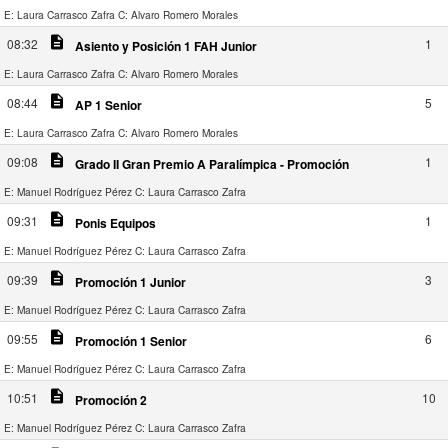
E: Laura Carrasco Zafra
C: Alvaro Romero Morales
description
08:32
1
Asiento y Posición 1 FAH Junior
E: Laura Carrasco Zafra
C: Alvaro Romero Morales
description
08:44
5
AP 1 Senior
E: Laura Carrasco Zafra
C: Alvaro Romero Morales
description
09:08
1
Grado II Gran Premio A Paralímpica - Promoción
E: Manuel Rodríguez Pérez
C: Laura Carrasco Zafra
description
09:31
1
Ponis Equipos
E: Manuel Rodríguez Pérez
C: Laura Carrasco Zafra
description
09:39
3
Promoción 1 Junior
E: Manuel Rodríguez Pérez
C: Laura Carrasco Zafra
description
09:55
6
Promoción 1 Senior
E: Manuel Rodríguez Pérez
C: Laura Carrasco Zafra
description
10:51
10
Promoción 2
E: Manuel Rodríguez Pérez
C: Laura Carrasco Zafra