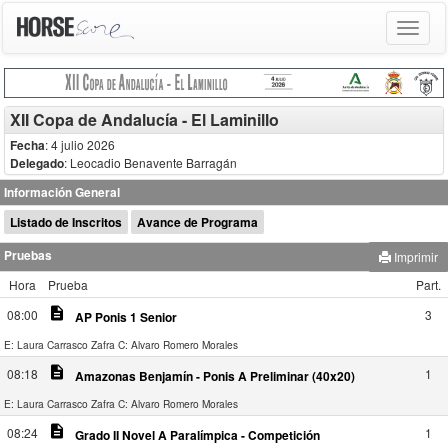
Toggle
navigat
XII Copa de Andalucía - El Laminillo
Fecha
: 4 julio 2026
Delegado
:
Leocadio Benavente Barragán
Información General
Listado de Inscritos
Avance de Programa
Pruebas
Imprimir
Hora
Prueba
Part.
description
08:00
3
AP Ponis 1 Senior
E: Laura Carrasco Zafra
C: Alvaro Romero Morales
description
08:18
1
Amazonas Benjamín - Ponis A Preliminar (40x20)
E: Laura Carrasco Zafra
C: Alvaro Romero Morales
description
08:24
1
Grado II Novel A Paralímpica - Competición