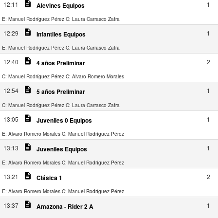
description
12:11
1
Alevines Equipos
E: Manuel Rodríguez Pérez
C: Laura Carrasco Zafra
description
12:29
1
Infantiles Equipos
E: Manuel Rodríguez Pérez
C: Laura Carrasco Zafra
description
12:40
2
4 años Preliminar
C: Manuel Rodríguez Pérez
C: Alvaro Romero Morales
description
12:54
1
5 años Preliminar
C: Manuel Rodríguez Pérez
C: Laura Carrasco Zafra
description
13:05
1
Juveniles 0 Equipos
E: Alvaro Romero Morales
C: Manuel Rodríguez Pérez
description
13:13
1
Juveniles Equipos
E: Alvaro Romero Morales
C: Manuel Rodríguez Pérez
description
13:21
2
Clásica 1
E: Alvaro Romero Morales
C: Manuel Rodríguez Pérez
description
13:37
1
Amazona - Rider 2 A