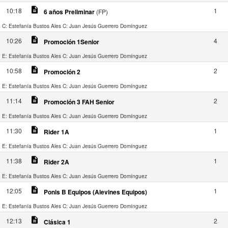
description
10:18
1
6 años Preliminar
(FP)
C: Estefanía Bustos Ales
C: Juan Jesús Guerrero Domínguez
description
10:26
4
Promoción 1Senior
E: Estefanía Bustos Ales
C: Juan Jesús Guerrero Domínguez
description
10:58
2
Promoción 2
E: Estefanía Bustos Ales
C: Juan Jesús Guerrero Domínguez
description
11:14
2
Promoción 3 FAH Senior
E: Estefanía Bustos Ales
C: Juan Jesús Guerrero Domínguez
description
11:30
1
Rider 1A
E: Estefanía Bustos Ales
C: Juan Jesús Guerrero Domínguez
description
11:38
1
Rider 2A
E: Estefanía Bustos Ales
C: Juan Jesús Guerrero Domínguez
description
12:05
1
Ponis B Equipos (Alevines Equipos)
E: Estefanía Bustos Ales
C: Juan Jesús Guerrero Domínguez
description
12:13
2
Clásica 1