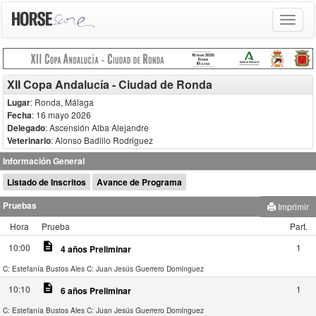
Toggle
navigat
XII Copa Andalucía - Ciudad de Ronda
Lugar
: Ronda, Málaga
Fecha
: 16 mayo 2026
Delegado
:
Ascensión Alba Alejandre
Veterinario
:
Alonso Badillo Rodriguez
Información General
Listado de Inscritos
Avance de Programa
Pruebas
Imprimir
Hora
Prueba
Part.
description
10:00
1
4 años Preliminar
C: Estefanía Bustos Ales
C: Juan Jesús Guerrero Domínguez
description
10:10
1
6 años Preliminar
C: Estefanía Bustos Ales
C: Juan Jesús Guerrero Domínguez