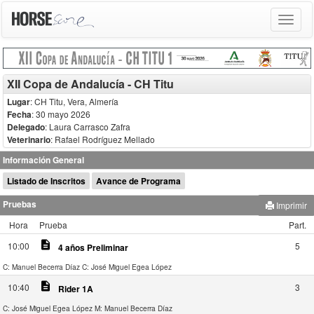
Toggle
navigat
XII Copa de Andalucía - CH Titu
Lugar
: CH Titu, Vera, Almería
Fecha
: 30 mayo 2026
Delegado
:
Laura Carrasco Zafra
Veterinario
:
Rafael Rodríguez Mellado
Información General
Listado de Inscritos
Avance de Programa
Pruebas
Imprimir
Hora
Prueba
Part.
description
10:00
5
4 años Preliminar
C: Manuel Becerra Díaz
C: José Miguel Egea López
description
10:40
3
Rider 1A
C: José Miguel Egea López
M: Manuel Becerra Díaz