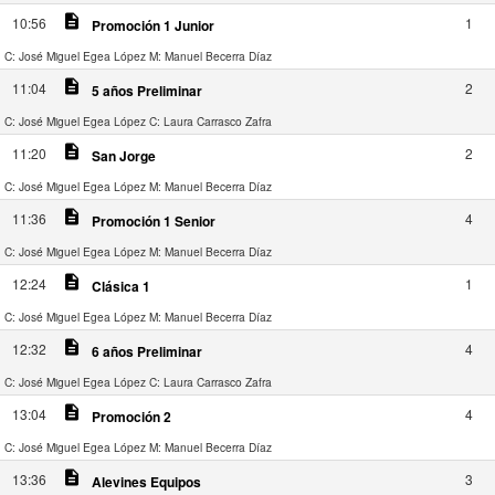
description
10:56
1
Promoción 1 Junior
C: José Miguel Egea López
M: Manuel Becerra Díaz
description
11:04
2
5 años Preliminar
C: José Miguel Egea López
C: Laura Carrasco Zafra
description
11:20
2
San Jorge
C: José Miguel Egea López
M: Manuel Becerra Díaz
description
11:36
4
Promoción 1 Senior
C: José Miguel Egea López
M: Manuel Becerra Díaz
description
12:24
1
Clásica 1
C: José Miguel Egea López
M: Manuel Becerra Díaz
description
12:32
4
6 años Preliminar
C: José Miguel Egea López
C: Laura Carrasco Zafra
description
13:04
4
Promoción 2
C: José Miguel Egea López
M: Manuel Becerra Díaz
description
13:36
3
Alevines Equipos