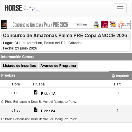
Toggle
navigat
Concurso de Amazonas Palma PRE Copa ANCCE 2026
Lugar
: CH La Herradura, Palma del Río, Córdoba
Fecha
: 23 junio 2026
Información General
Listado de Inscritos
Avance de Programa
Pruebas
Imprimir
Hora
Prueba
Part.
description
01:00
3
Rider 1A
C: Philip Belhoussine Drissi
B: Manuel Rodríguez Pérez
description
01:35
1
Rider 2A
C: Philip Belhoussine Drissi
B: Manuel Rodríguez Pérez