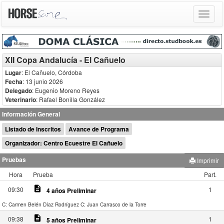
Toggle
navigat
XII Copa Andalucía - El Cañuelo
Lugar
: El Cañuelo, Córdoba
Fecha
: 13 junio 2026
Delegado
:
Eugenio Moreno Reyes
Veterinario
:
Rafael Bonilla González
Información General
Listado de Inscritos
Avance de Programa
Organizador: Centro Ecuestre El Cañuelo
Pruebas
Imprimir
Hora
Prueba
Part.
description
09:30
1
4 años Preliminar
C: Carmen Belén Díaz Rodríguez
C: Juan Carrasco de la Torre
description
09:38
1
5 años Preliminar