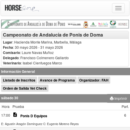
Toggle
navigat
Campeonato de Andalucía de Ponis de Doma
Lugar
: Hacienda Monte Marina, Marbella, Málaga
Fecha
: 30 mayo 2026
- 31 mayo 2026
Comisario
:
Laure Navas Muñoz
Delegado
:
Francisco Colmenero Gallardo
Veterinario
:
Isabel Cienfuegos Marco
Información General
Listado de Inscritos
Avance de Programa
Organizador: FAH
Orden de Salida Vet Check
sábado 30
Imprimir
Hora
Prueba
Part.
description
17:00
6
Ponis D Equipos
E: Agustín Aragón Domínguez
C: Eugenio Moreno Reyes