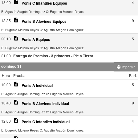
description
18:00
4
Ponis C Infantiles Equipos
E: Agustín Aragón Domínguez
C: Eugenio Moreno Reyes
description
18:35
9
Ponis B Alevines Equipos
E: Eugenio Moreno Reyes
C: Agustín Aragón Domínguez
description
20:10
5
Ponis A Equipos
E: Eugenio Moreno Reyes
C: Agustín Aragón Domínguez
21:00
Entrega de Premios - 3 primeros - Pie a Tierra
domingo 31
Imprimir
Hora
Prueba
Part.
description
10:00
5
Ponis A Individual
E: Agustín Aragón Domínguez
C: Eugenio Moreno Reyes
description
10:40
9
Ponis B Alevines Individual
E: Agustín Aragón Domínguez
C: Eugenio Moreno Reyes
description
12:00
4
Ponis C Infantiles Individual
E: Eugenio Moreno Reyes
C: Agustín Aragón Domínguez