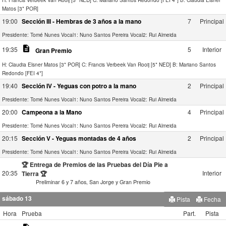
Matos [3* POR]
19:00
Sección III - Hembras de 3 años a la mano
7
Principal
Presidente: Tomé Nunes
Vocal1: Nuno Santos Pereira
Vocal2: Rui Almeida
description
19:35
5
Interior
Gran Premio
H: Claudia Elsner Matos [3* POR]
C: Francis Verbeek Van Rooij [5* NED]
B: Mariano Santos
Redondo [FEI 4*]
19:40
Sección IV - Yeguas con potro a la mano
2
Principal
Presidente: Tomé Nunes
Vocal1: Nuno Santos Pereira
Vocal2: Rui Almeida
20:00
Campeona a la Mano
4
Principal
Presidente: Tomé Nunes
Vocal1: Nuno Santos Pereira
Vocal2: Rui Almeida
20:15
Sección V - Yeguas montadas de 4 años
2
Principal
Presidente: Tomé Nunes
Vocal1: Nuno Santos Pereira
Vocal2: Rui Almeida
🏆 Entrega de Premios de las Pruebas del Día Pie a
20:35
Interior
Tierra 🏆
Preliminar 6 y 7 años, San Jorge y Gran Premio
sábado 13
Pista
Fecha
Hora
Prueba
Part.
Pista