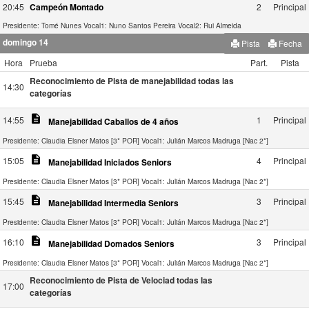
20:45
Campeón Montado
2
Principal
Presidente: Tomé Nunes
Vocal1: Nuno Santos Pereira
Vocal2: Rui Almeida
domingo 14
Pista
Fecha
Hora
Prueba
Part.
Pista
Reconocimiento de Pista de manejabilidad todas las
14:30
categorías
description
14:55
1
Principal
Manejabilidad Caballos de 4 años
Presidente: Claudia Elsner Matos [3* POR]
Vocal1: Julián Marcos Madruga [Nac 2*]
description
15:05
4
Principal
Manejabilidad Iniciados Seniors
Presidente: Claudia Elsner Matos [3* POR]
Vocal1: Julián Marcos Madruga [Nac 2*]
description
15:45
3
Principal
Manejabilidad Intermedia Seniors
Presidente: Claudia Elsner Matos [3* POR]
Vocal1: Julián Marcos Madruga [Nac 2*]
description
16:10
3
Principal
Manejabilidad Domados Seniors
Presidente: Claudia Elsner Matos [3* POR]
Vocal1: Julián Marcos Madruga [Nac 2*]
Reconocimiento de Pista de Velociad todas las
17:00
categorías