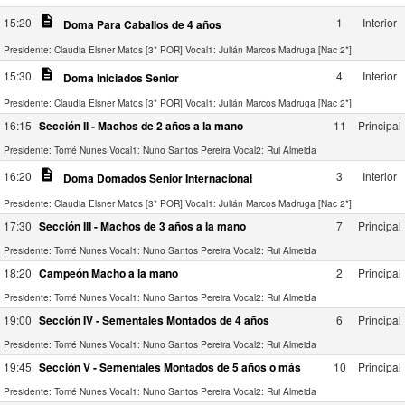
description
15:20
1
Interior
Doma Para Caballos de 4 años
Presidente: Claudia Elsner Matos [3* POR]
Vocal1: Julián Marcos Madruga [Nac 2*]
description
15:30
4
Interior
Doma Iniciados Senior
Presidente: Claudia Elsner Matos [3* POR]
Vocal1: Julián Marcos Madruga [Nac 2*]
16:15
Sección II - Machos de 2 años a la mano
11
Principal
Presidente: Tomé Nunes
Vocal1: Nuno Santos Pereira
Vocal2: Rui Almeida
description
16:20
3
Interior
Doma Domados Senior Internacional
Presidente: Claudia Elsner Matos [3* POR]
Vocal1: Julián Marcos Madruga [Nac 2*]
17:30
Sección III - Machos de 3 años a la mano
7
Principal
Presidente: Tomé Nunes
Vocal1: Nuno Santos Pereira
Vocal2: Rui Almeida
18:20
Campeón Macho a la mano
2
Principal
Presidente: Tomé Nunes
Vocal1: Nuno Santos Pereira
Vocal2: Rui Almeida
19:00
Sección IV - Sementales Montados de 4 años
6
Principal
Presidente: Tomé Nunes
Vocal1: Nuno Santos Pereira
Vocal2: Rui Almeida
19:45
Sección V - Sementales Montados de 5 años o más
10
Principal
Presidente: Tomé Nunes
Vocal1: Nuno Santos Pereira
Vocal2: Rui Almeida