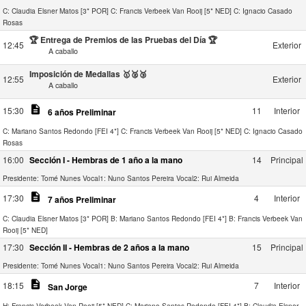
C: Claudia Elsner Matos [3* POR]
C: Francis Verbeek Van Rooij [5* NED]
C: Ignacio Casado
Rosas
🏆 Entrega de Premios de las Pruebas del Día 🏆
12:45
Exterior
A caballo
Imposición de Medallas 🥇🥈🥉
12:55
Exterior
A caballo
description
15:30
11
Interior
6 años Preliminar
C: Mariano Santos Redondo [FEI 4*]
C: Francis Verbeek Van Rooij [5* NED]
C: Ignacio Casado
Rosas
16:00
Sección I - Hembras de 1 año a la mano
14
Principal
Presidente: Tomé Nunes
Vocal1: Nuno Santos Pereira
Vocal2: Rui Almeida
description
17:30
4
Interior
7 años Preliminar
C: Claudia Elsner Matos [3* POR]
B: Mariano Santos Redondo [FEI 4*]
B: Francis Verbeek Van
Rooij [5* NED]
17:30
Sección II - Hembras de 2 años a la mano
15
Principal
Presidente: Tomé Nunes
Vocal1: Nuno Santos Pereira
Vocal2: Rui Almeida
description
18:15
7
Interior
San Jorge
H: Francis Verbeek Van Rooij [5* NED]
C: Mariano Santos Redondo [FEI 4*]
B: Claudia Elsner