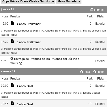
Copa Ibérica Doma Clásica San Jorge
Mejor Ganadería
jueves 11
Imprimir
Hora
Prueba
Part.
Pista
description
16:00
10
Exterior
4 años Preliminar
C: Mariano Santos Redondo [FEI 4*]
C: Claudia Elsner Matos [3* POR]
C: Francis Verbeek Van
Rooij [5* NED]
description
17:30
12
Exterior
5 años Preliminar
C: Mariano Santos Redondo [FEI 4*]
C: Claudia Elsner Matos [3* POR]
C: Francis Verbeek Van
Rooij [5* NED]
🏆 Entrega de Premios de las Pruebas del Día Pie a
19:15
Exterior
Tierra 🏆
viernes 12
Pista
Fecha
Hora
Prueba
Part.
Pista
description
09:00
10
Exterior
4 años Final
C: Mariano Santos Redondo [FEI 4*]
C: Claudia Elsner Matos [3* POR]
C: Ignacio Casado
Rosas
description
10:45
12
Exterior
5 años Final