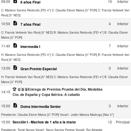
description
09:00
10
Interior
6 años Final
C: Mariano Santos Redondo [FEI 4*]
C: Claudia Elsner Matos [3* POR]
C: Francis Verbeek Van
Rooij [5* NED]
description
10:50
4
Interior
7 años Final
C: Francis Verbeek Van Rooij [5* NED]
B: Mariano Santos Redondo [FEI 4*]
B: Claudia Elsner
Matos [3* POR]
description
11:40
7
Interior
Intermedia I
H: Mariano Santos Redondo [FEI 4*]
C: Claudia Elsner Matos [3* POR]
B: Francis Verbeek Van
Rooij [5* NED]
description
13:00
3
Interior
Gran Premio Especial
H: Francis Verbeek Van Rooij [5* NED]
C: Mariano Santos Redondo [FEI 4*]
B: Claudia Elsner
Matos [3* POR]
🏆 🥇🥈🥉Entrega de Premios Prueba del Día, Medallas
14:15
Cto. de España y Copa Ibérica. A caballo
description
15:00
3
Interior
Doma Intermedia Senior
Presidente: Claudia Elsner Matos [3* POR]
Vocal1: Julián Marcos Madruga [Nac 2*]
15:00
Sección I - Machos de 1 año a la mano
12
Principal
Presidente: Tomé Nunes
Vocal1: Nuno Santos Pereira
Vocal2: Rui Almeida