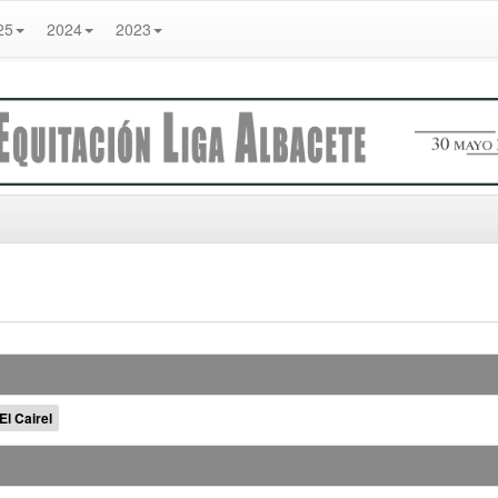
25
2024
2023
l Cairel