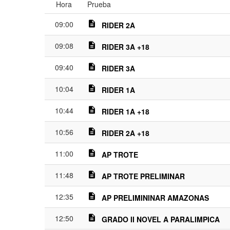
Hora
Prueba
09:00
description
RIDER 2A
09:08
description
RIDER 3A +18
09:40
description
RIDER 3A
10:04
description
RIDER 1A
10:44
description
RIDER 1A +18
10:56
description
RIDER 2A +18
11:00
description
AP TROTE
11:48
description
AP TROTE PRELIMINAR
12:35
description
AP PRELIMININAR AMAZONAS
12:50
description
GRADO II NOVEL A PARALIMPICA