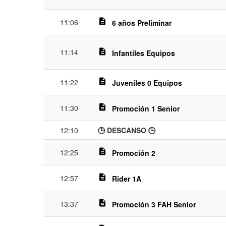
description
11:06
6 años Preliminar
11:14
description
Infantiles Equipos
description
11:22
Juveniles 0 Equipos
description
11:30
Promoción 1 Senior
12:10
🕒 DESCANSO 🕒
description
12:25
Promoción 2
description
12:57
Rider 1A
description
13:37
Promoción 3 FAH Senior