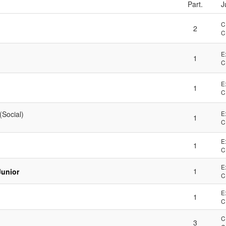
Part.
J
C
2
C
E
1
C
E
1
C
(Social)
E
1
C
E
1
C
E
1
Junior
C
E
1
C
C
3