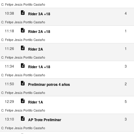
C: Felipe Jesús Portillo Castaño
description
10:38
4
Rider 3A +18
C: Felipe Jesús Portillo Castaño
description
11:18
1
Rider 2A +18
C: Felipe Jesús Portillo Castaño
description
11:26
1
Rider 2A
C: Felipe Jesús Portillo Castaño
description
11:34
3
Rider 1A +18
C: Felipe Jesús Portillo Castaño
description
11:50
2
Preliminar potros 4 años
C: Felipe Jesús Portillo Castaño
description
12:29
5
Rider 1A
C: Felipe Jesús Portillo Castaño
description
13:10
3
AP Trote Preliminar
C: Felipe Jesús Portillo Castaño