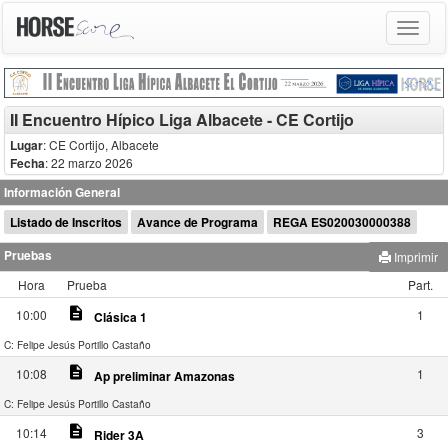
Toggle
navigat
II Encuentro Hípico Liga Albacete - CE Cortijo
Lugar
: CE Cortijo, Albacete
Fecha
: 22 marzo 2026
Información General
Listado de Inscritos
Avance de Programa
REGA ES020030000388
Pruebas
Imprimir
Hora
Prueba
Part.
description
10:00
1
Clásica 1
C: Felipe Jesús Portillo Castaño
description
10:08
1
Ap preliminar Amazonas
C: Felipe Jesús Portillo Castaño
description
10:14
3
Rider 3A