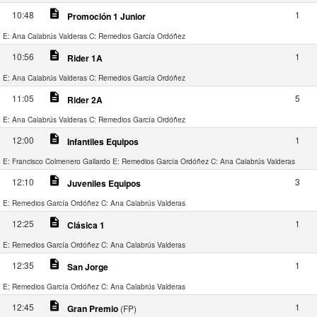
description
10:48
1
Promoción 1 Junior
E: Ana Calabrús Valderas
C: Remedios García Ordóñez
description
10:56
1
Rider 1A
E: Ana Calabrús Valderas
C: Remedios García Ordóñez
description
11:05
5
Rider 2A
E: Ana Calabrús Valderas
C: Remedios García Ordóñez
description
12:00
1
Infantiles Equipos
E: Francisco Colmenero Gallardo
E: Remedios García Ordóñez
C: Ana Calabrús Valderas
description
12:10
3
Juveniles Equipos
E: Remedios García Ordóñez
C: Ana Calabrús Valderas
description
12:25
1
Clásica 1
E: Remedios García Ordóñez
C: Ana Calabrús Valderas
description
12:35
1
San Jorge
E: Remedios García Ordóñez
C: Ana Calabrús Valderas
description
12:45
1
Gran Premio
(FP)