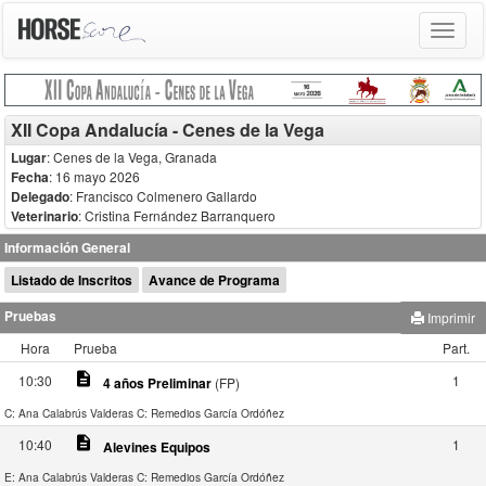
Toggle
navigat
XII Copa Andalucía - Cenes de la Vega
Lugar
: Cenes de la Vega, Granada
Fecha
: 16 mayo 2026
Delegado
:
Francisco Colmenero Gallardo
Veterinario
:
Cristina Fernández Barranquero
Información General
Listado de Inscritos
Avance de Programa
Pruebas
Imprimir
Hora
Prueba
Part.
description
10:30
1
4 años Preliminar
(FP)
C: Ana Calabrús Valderas
C: Remedios García Ordóñez
description
10:40
1
Alevines Equipos
E: Ana Calabrús Valderas
C: Remedios García Ordóñez