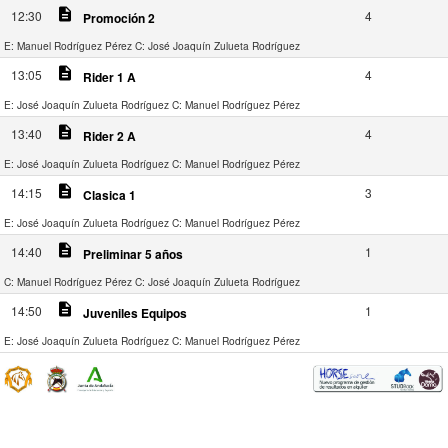
description
12:30
4
Promoción 2
E: Manuel Rodríguez Pérez
C: José Joaquín Zulueta Rodríguez
description
13:05
4
Rider 1 A
E: José Joaquín Zulueta Rodríguez
C: Manuel Rodríguez Pérez
description
13:40
4
Rider 2 A
E: José Joaquín Zulueta Rodríguez
C: Manuel Rodríguez Pérez
description
14:15
3
Clasica 1
E: José Joaquín Zulueta Rodríguez
C: Manuel Rodríguez Pérez
description
14:40
1
Preliminar 5 años
C: Manuel Rodríguez Pérez
C: José Joaquín Zulueta Rodríguez
description
14:50
1
Juveniles Equipos
E: José Joaquín Zulueta Rodríguez
C: Manuel Rodríguez Pérez