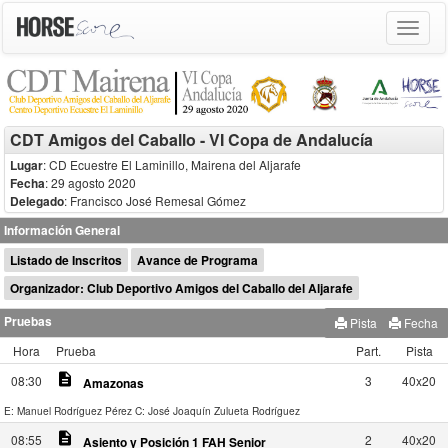
Toggle
navigat
CDT Amigos del Caballo - VI Copa de Andalucía
Lugar
: CD Ecuestre El Laminillo, Mairena del Aljarafe
Fecha
: 29 agosto 2020
Delegado
:
Francisco José Remesal Gómez
Información General
Listado de Inscritos
Avance de Programa
Organizador: Club Deportivo Amigos del Caballo del Aljarafe
Pruebas
Pista
Fecha
Hora
Prueba
Part.
Pista
description
08:30
3
40x20
Amazonas
E: Manuel Rodríguez Pérez
C: José Joaquín Zulueta Rodríguez
description
08:55
2
40x20
Asiento y Posición 1 FAH Senior