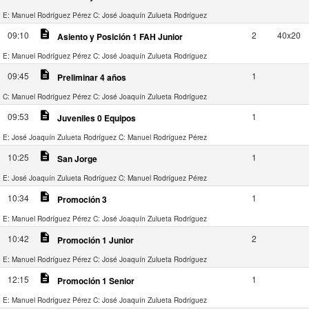
E: Manuel Rodríguez Pérez
C: José Joaquín Zulueta Rodríguez
description
09:10
2
40x20
Asiento y Posición 1 FAH Junior
E: Manuel Rodríguez Pérez
C: José Joaquín Zulueta Rodríguez
description
09:45
1
Preliminar 4 años
C: Manuel Rodríguez Pérez
C: José Joaquín Zulueta Rodríguez
description
09:53
1
Juveniles 0 Equipos
E: José Joaquín Zulueta Rodríguez
C: Manuel Rodríguez Pérez
description
10:25
1
San Jorge
E: José Joaquín Zulueta Rodríguez
C: Manuel Rodríguez Pérez
description
10:34
1
Promoción 3
E: Manuel Rodríguez Pérez
C: José Joaquín Zulueta Rodríguez
description
10:42
2
Promoción 1 Junior
E: Manuel Rodríguez Pérez
C: José Joaquín Zulueta Rodríguez
description
12:15
1
Promoción 1 Senior
E: Manuel Rodríguez Pérez
C: José Joaquín Zulueta Rodríguez