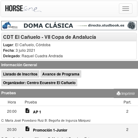
Toggle
navigat
CDT El Cañuelo - VII Copa de Andalucía
Lugar
: El Cañuelo, Córdoba
Fecha
: 3 julio 2021
Delegado
:
Raquel Cuadra Andrada
Información General
Listado de Inscritos
Avance de Programa
Organizador: Centro Ecuestre El Cañuelo
Pruebas
Imprimir
Hora
Prueba
Part.
description
20:00
2
AP 1
C: María José Povedano Ruiz
B: Begoña de Ingunza Márquez
description
20:30
2
Promoción 1-Junior