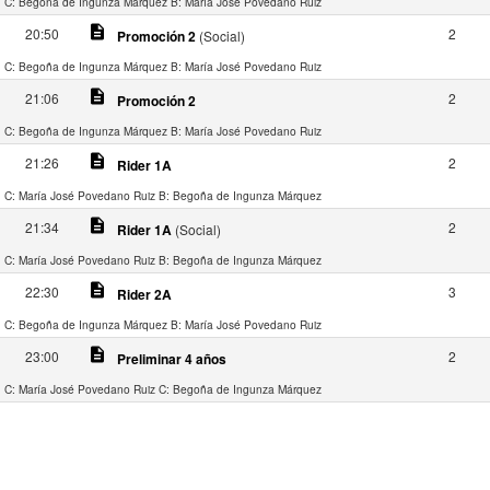
C: Begoña de Ingunza Márquez
B: María José Povedano Ruiz
description
20:50
2
Promoción 2
(Social)
C: Begoña de Ingunza Márquez
B: María José Povedano Ruiz
description
21:06
2
Promoción 2
C: Begoña de Ingunza Márquez
B: María José Povedano Ruiz
description
21:26
2
Rider 1A
C: María José Povedano Ruiz
B: Begoña de Ingunza Márquez
description
21:34
2
Rider 1A
(Social)
C: María José Povedano Ruiz
B: Begoña de Ingunza Márquez
description
22:30
3
Rider 2A
C: Begoña de Ingunza Márquez
B: María José Povedano Ruiz
description
23:00
2
Preliminar 4 años
C: María José Povedano Ruiz
C: Begoña de Ingunza Márquez