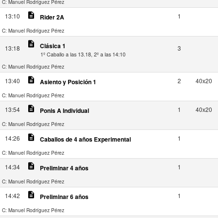
C: Manuel Rodríguez Pérez
description
13:10
1
Rider 2A
C: Manuel Rodríguez Pérez
description
Clásica 1
13:18
3
1º Caballo a las 13.18, 2º a las 14:10
C: Manuel Rodríguez Pérez
description
13:40
2
40x20
Asiento y Posición 1
C: Manuel Rodríguez Pérez
description
13:54
1
40x20
Ponis A Individual
C: Manuel Rodríguez Pérez
description
14:26
1
Caballos de 4 años Experimental
C: Manuel Rodríguez Pérez
description
14:34
1
Preliminar 4 años
C: Manuel Rodríguez Pérez
description
14:42
1
Preliminar 6 años
C: Manuel Rodríguez Pérez