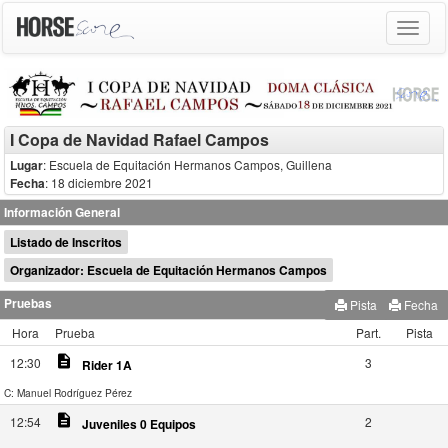
Toggle
navigat
I Copa de Navidad Rafael Campos
Lugar
: Escuela de Equitación Hermanos Campos, Guillena
Fecha
: 18 diciembre 2021
Información General
Listado de Inscritos
Organizador: Escuela de Equitación Hermanos Campos
Pruebas
Pista
Fecha
Hora
Prueba
Part.
Pista
description
12:30
3
Rider 1A
C: Manuel Rodríguez Pérez
description
12:54
2
Juveniles 0 Equipos