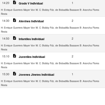
description
14:20
1
Grado V Individual
H: Enrique Guerrero Mayer Von W.
C: Bobby Fdz. de Bobadilla Bassave
B: Arancha Flores
Resta
description
14:30
2
Alevines Individual
H: Enrique Guerrero Mayer Von W.
C: Bobby Fdz. de Bobadilla Bassave
B: Arancha Flores
Resta
description
14:50
2
Infantiles Individual
H: Enrique Guerrero Mayer Von W.
C: Bobby Fdz. de Bobadilla Bassave
B: Arancha Flores
Resta
description
15:10
2
Juveniles Individual
H: Enrique Guerrero Mayer Von W.
C: Bobby Fdz. de Bobadilla Bassave
B: Arancha Flores
Resta
description
15:30
1
Jovenes Jinetes Individual
H: Enrique Guerrero Mayer Von W.
C: Bobby Fdz. de Bobadilla Bassave
B: Arancha Flores
Resta