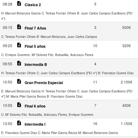
description
08:28
5
Clasica 2
H: Manuel Betanzos García
C: Teresa Fontán Oñate
B: Juan Carlos Campos Escribano [FEI
4*]
description
09:15
3
500€
Final 7 Años
C: Teresa Fontán Oñate
B: Manuel Betanzos, Juan Carlos Campos
description
09:20
10
320€
Final 5 años
C: Enrique Guerrero, Mª Dolores Fdz. Bobadilla, Aránzazu Flores
description
09:55
4
Intermedia B
H: Teresa Fontán Oñate
C: Juan Carlos Campos Escribano [FEI 4*]
B: Francisco Guerra Díaz
description
10:50
11
2.100€
Gran Premio Especial
E: Manuel Betanzos García
H: Teresa Fontán Oñate
C: Juan Carlos Campos Escribano [FEI
4*]
M: María Pilar García Bezos
B: Francisco Guerra Díaz
description
10:55
7
450€
Final 6 años
C: Mª Dolores Fdz. Bobadilla, Aránzazu Flores, Enrique Guerrero
description
13:50
16
1.150€
Intermedia I
E: Francisco Guerra Díaz
C: María Pilar García Bezos
M: Manuel Betanzos García