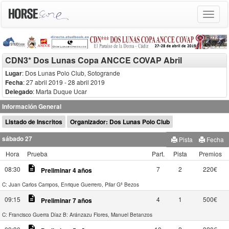
Toggle
navigat
CDN3* Dos Lunas Copa ANCCE COVAP Abril
Lugar
: Dos Lunas Polo Club, Sotogrande
Fecha
: 27 abril 2019
- 28 abril 2019
Delegado
:
Marta Duque Ucar
Información General
Listado de Inscritos
Organizador: Dos Lunas Polo Club
sábado 27
Pista
Fecha
Hora
Prueba
Part.
Pista
Premios
description
08:30
7
2
220€
Preliminar 4 años
C: Juan Carlos Campos, Enrique Guerrero, Pilar Gª Bezos
description
09:15
4
1
500€
Preliminar 7 años
C: Francisco Guerra Díaz
B: Aránzazu Flores, Manuel Betanzos
description