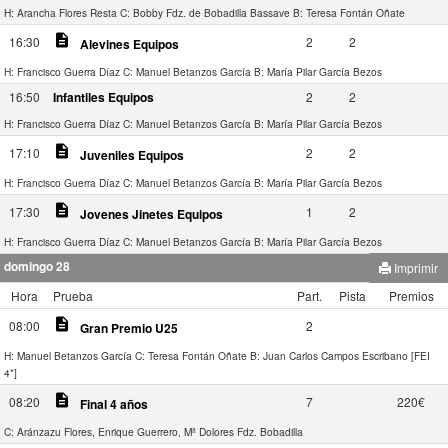
H: Arancha Flores Resta
C: Bobby Fdz. de Bobadilla Bassave
B: Teresa Fontán Oñate
description
16:30
2
2
Alevines Equipos
H: Francisco Guerra Díaz
C: Manuel Betanzos García
B: María Pilar García Bezos
16:50
Infantiles Equipos
2
2
H: Francisco Guerra Díaz
C: Manuel Betanzos García
B: María Pilar García Bezos
description
17:10
2
2
Juveniles Equipos
H: Francisco Guerra Díaz
C: Manuel Betanzos García
B: María Pilar García Bezos
description
17:30
1
2
Jovenes Jinetes Equipos
H: Francisco Guerra Díaz
C: Manuel Betanzos García
B: María Pilar García Bezos
domingo 28
Imprimir
Hora
Prueba
Part.
Pista
Premios
description
08:00
2
Gran Premio U25
H: Manuel Betanzos García
C: Teresa Fontán Oñate
B: Juan Carlos Campos Escribano [FEI
4*]
description
08:20
7
220€
Final 4 años
C: Aránzazu Flores, Enrique Guerrero, Mª Dolores Fdz. Bobadilla