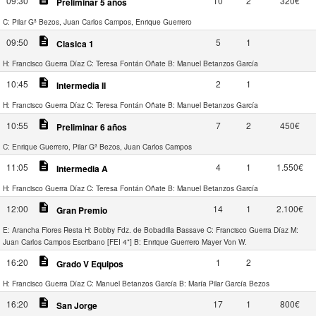
09:30
10
2
320€
Preliminar 5 años
C: Pilar Gª Bezos, Juan Carlos Campos, Enrique Guerrero
description
09:50
5
1
Clasica 1
H: Francisco Guerra Díaz
C: Teresa Fontán Oñate
B: Manuel Betanzos García
description
10:45
2
1
Intermedia II
H: Francisco Guerra Díaz
C: Teresa Fontán Oñate
B: Manuel Betanzos García
description
10:55
7
2
450€
Preliminar 6 años
C: Enrique Guerrero, Pilar Gª Bezos, Juan Carlos Campos
description
11:05
4
1
1.550€
Intermedia A
H: Francisco Guerra Díaz
C: Teresa Fontán Oñate
B: Manuel Betanzos García
description
12:00
14
1
2.100€
Gran Premio
E: Arancha Flores Resta
H: Bobby Fdz. de Bobadilla Bassave
C: Francisco Guerra Díaz
M:
Juan Carlos Campos Escribano [FEI 4*]
B: Enrique Guerrero Mayer Von W.
description
16:20
1
2
Grado V Equipos
H: Francisco Guerra Díaz
C: Manuel Betanzos García
B: María Pilar García Bezos
description
16:20
17
1
800€
San Jorge