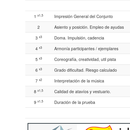
x1,5
1
Impresión General del Conjunto
2
Asiento y posición. Empleo de ayudas
x3
3
Doma. Impulsión, cadencia
x3
4
Armonía participantes / ejemplares
x3
5
Coreografía, creatividad, util pista
x3
6
Grado dificultad. Riesgo calculado
x2
7
Interpretación de la música
x1,5
8
Calidad de atavíos y vestuario.
x1,5
9
Duración de la prueba